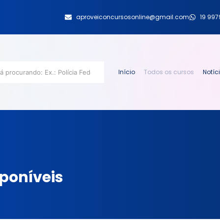
aproveiconcursosonline@gmail.com
19 99
Início
Todos os cursos
Notíc
sponíveis