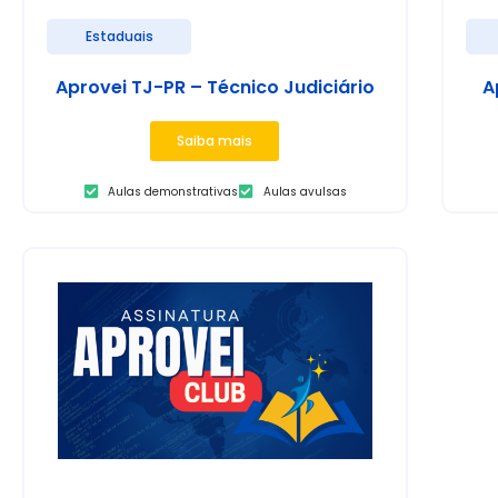
Estaduais
Aprovei TJ-PR – Técnico Judiciário
A
Saiba mais
Aulas demonstrativas
Aulas avulsas