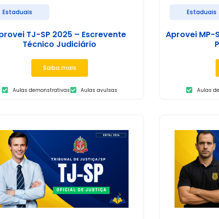
Estaduais
Estaduais
provei TJ-SP 2025 – Escrevente
Aprovei MP-S
Técnico Judiciário
P
Saiba mais
Aulas demonstrativas
Aulas avulsas
Aulas d