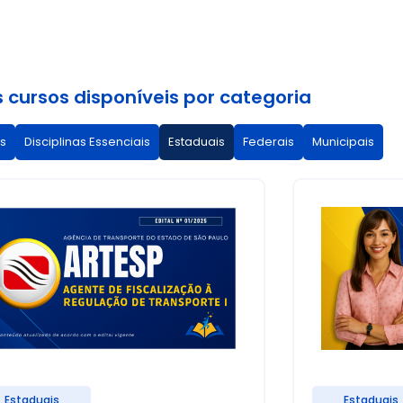
 cursos disponíveis por categoria​
is
Disciplinas Essenciais
Estaduais
Federais
Municipais
Estaduais
Estaduais