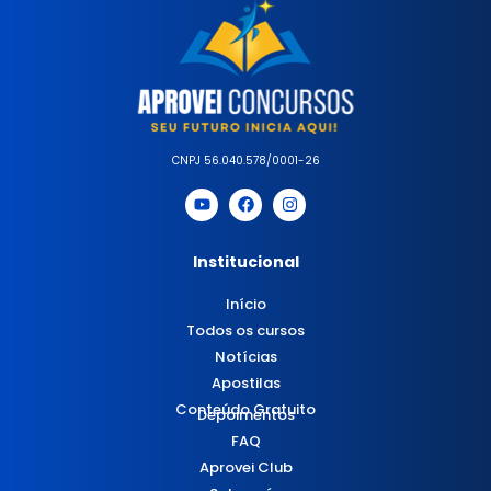
CNPJ 56.040.578/0001-26
Institucional
Início
Todos os cursos
Notícias
Apostilas
Conteúdo Gratuito
Depoimentos
FAQ
Aprovei Club