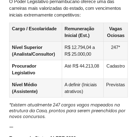
O Poder Legislativo pernambucano oferece uma das
carreiras mais valorizadas do estado, com vencimentos
iniciais extremamente competitivos:
Cargo / Escolaridade
Remuneração
Vagas
Inicial (Est.)
Ociosas
Nível Superior
R$ 12.794,04 a
247*
(Analista/Consultor)
R$ 25.000,00
Procurador
Até R$ 44.213,08
Cadastro
Legislativo
Nível Médio
A definir (Iniciais
Previstas
(Assistente)
atrativos)
*Existem atualmente 247 cargos vagos mapeados na
estrutura da Casa, prontos para serem preenchidos por
novos concursos.
—