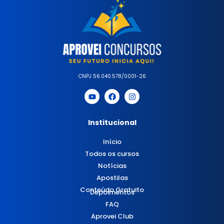
CNPJ 56.040.578/0001-26
Institucional
Início
Todos os cursos
Notícias
Apostilas
Conteúdo Gratuito
Depoimentos
FAQ
Aprovei Club