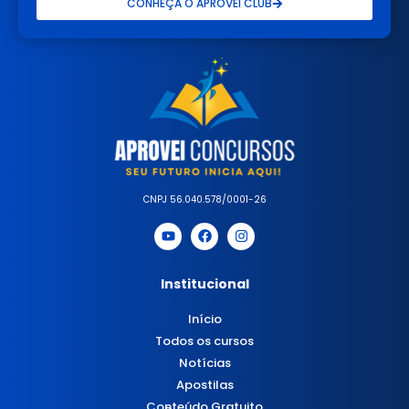
CONHEÇA O APROVEI CLUB
CNPJ 56.040.578/0001-26
Institucional
Início
Todos os cursos
Notícias
Apostilas
Conteúdo Gratuito