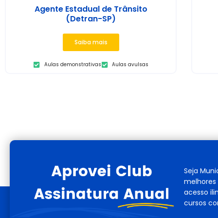
Agente Estadual de Trânsito
(Detran-SP)
Saiba mais
Aulas demonstrativas
Aulas avulsas
Seja Muni
melhores 
acesso il
cursos co