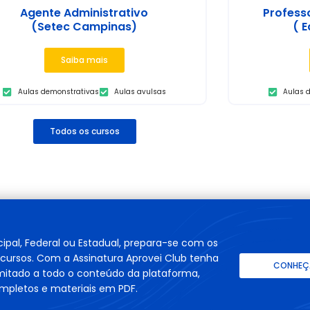
Agente Administrativo
Profess
(Setec Campinas)
( E
Saiba mais
Aulas demonstrativas
Aulas avulsas
Aulas 
Todos os cursos
cipal, Federal ou Estadual, prepara-se com os
cursos. Com a Assinatura Aprovei Club tenha
CONHEÇA
imitado a todo o conteúdo da plataforma,
mpletos e materiais em PDF.