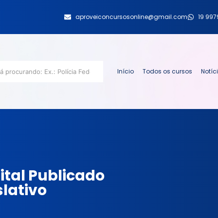
aproveiconcursosonline@gmail.com
19 99
Início
Todos os cursos
Notíc
ital Publicado
slativo