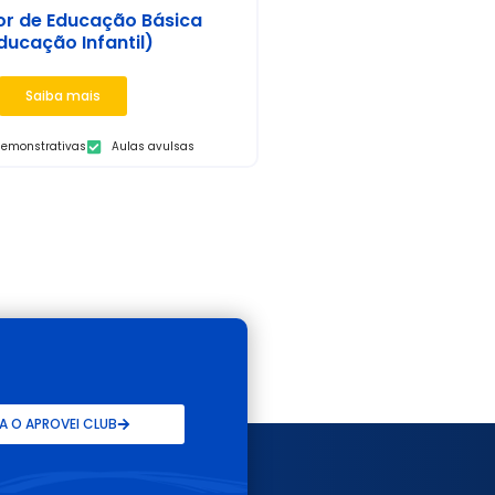
or de Educação Básica
ducação Infantil)
Saiba mais
demonstrativas
Aulas avulsas
 O APROVEI CLUB