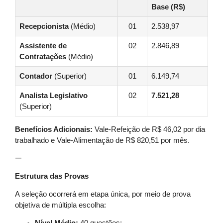
Base (R$)
Recepcionista
(Médio)
01
2.538,97
Assistente de
02
2.846,89
Contratações
(Médio)
Contador
(Superior)
01
6.149,74
Analista Legislativo
02
7.521,28
(Superior)
Benefícios Adicionais:
Vale-Refeição de R$ 46,02 por dia
trabalhado e Vale-Alimentação de R$ 820,51 por mês.
—
Estrutura das Provas
A seleção ocorrerá em etapa única, por meio de prova
objetiva de múltipla escolha: