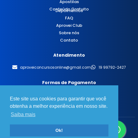
Apostilas
Conteúdo Gratuito
Depoimentos
FAQ
Aprovei Club
Sobre nós
Contato
Atendimento
aproveiconcursosonline@gmail.com
19 99792-2427
Formas de Pagamento
Este site usa cookies para garantir que você
obtenha a melhor experiência em nosso site.
Saiba mais
© 2025 Aprovei Concursos - Todos os direitos reservados.
Ok!
Desenvolvido por
BT Design