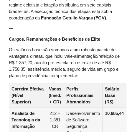
regime celetista e lotação distribuída em sete capitais
brasileiras. A execução técnica das etapas está sob a
coordenação da
Fundação Getulio Vargas (FGV)
.
—
Cargos, Remunerações e Benefícios de Elite
Os salários base são somados a um robusto pacote de
vantagens diretas, que inclui vale-alimentação/refeição de
R$ 1.357,20, auxílio pré-escolar ou escolar de até R$
1.758,35, assistência médica, seguro de vida em grupo e
plano de previdência complementar:
Carreira Efetiva
Vagas
Perfis
Salário
(Nível
(Imed.
Profissionais
Base
Superior)
+ CR)
Abrangidos
(R$)
Analista de
212 +
Desenvolvimento
10.685,44
Tecnologia da
1.381
de Software,
Informação
CR
Segurança