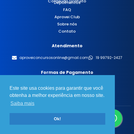
Conteúdo Gratuito
Depoimentos
FAQ
Aprovei Club
Sobre nós
Contato
Atendimento
aproveiconcursosonline@gmail.com
19 99792-2427
Formas de Pagamento
Este site usa cookies para garantir que você
obtenha a melhor experiência em nosso site.
Saiba mais
© 2025 Aprovei Concursos - Todos os direitos reservados.
Ok!
Desenvolvido por
BT Design