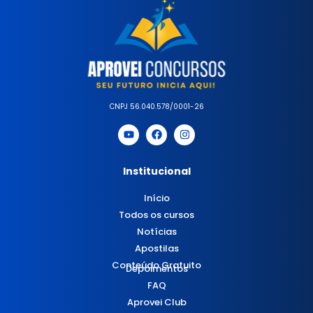
CNPJ 56.040.578/0001-26
Institucional
Início
Todos os cursos
Notícias
Apostilas
Conteúdo Gratuito
Depoimentos
FAQ
Aprovei Club