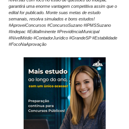
garantirá uma enorme vantagem competitiva assim que o
edital for publicado. Monte suas metas de estudo
semanais, resolva simulados e bons estudos!
#AproveiConcursos #ConcursoSuzano #IPMSSuzano
#Indepac #EditalIminente #PrevidênciaMunicipal
#NívelMédio #ContadorJurídico #GrandeSP #Estabilidade
#FocoNaAprovação