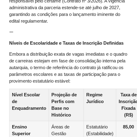
responsável pelo certame (Contrato nº 3/2026). A vigência
administrativa da parceria estende-se até julho de 2027,
garantindo as condições para o lançamento iminente do
edital regulamentar.
—
Níveis de Escolaridade e Taxas de Inscrição Definidas
Embora a distribuição exata de vagas imediatas e o quadro
de carreiras estejam em fase de consolidação interna pela
autarquia, o termo de referência do contrato já ratificou os
parâmetros escolares e as taxas de participação para o
provimento estatutário estável:
Nível Escolar
Projeção de
Regime
Taxa de
de
Perfis com
Jurídico
Inscriçã
Enquadramento
Base no
Fixada
Histórico
(R$)
Ensino
Áreas de
Estatutário
85,00
Superior
Gestão
(Estabilidade)