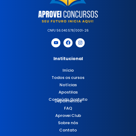
CNPJ 56.040.578/0001-26
Institucional
Início
Todos os cursos
Notícias
Apostilas
Conteúdo Gratuito
Depoimentos
FAQ
Aprovei Club
Sobre nós
Contato