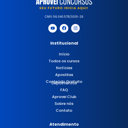
CNPJ 56.040.578/0001-26
Institucional
Início
Todos os cursos
Notícias
Apostilas
Conteúdo Gratuito
Depoimentos
FAQ
Aprovei Club
Sobre nós
Contato
Atendimento