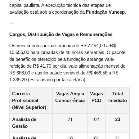
capital paulista. A execução técnica das etapas de
avaliação está sob a coordenação da
Fundação Vunesp
.
—
Cargos, Distribuição de Vagas e Remunerações
Os vencimentos iniciais variam de R$ 7.454,00 a R$
10.656,00 para jornadas de 40 horas semanais. O pacote
de benefícios oferecido pela fundação abrange vale-
refeição de R$ 41,70 por dia, vale-alimentação mensal de
R$ 686,00 e auxílio-saúde variável de R$ 468,58 a R$
1.335,20 (escalonado por faixa etária):
Carreira
Vagas Ampla
Vagas
Total
Profissional
Concorrência
PCD
Imediato
(Nível Superior)
Analista de
21
02
23
Gestão
Analista de
10
01
11