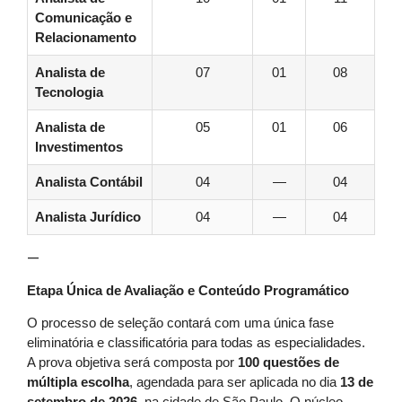
Comunicação e
Relacionamento
Analista de
07
01
08
Tecnologia
Analista de
05
01
06
Investimentos
Analista Contábil
04
—
04
Analista Jurídico
04
—
04
—
Etapa Única de Avaliação e Conteúdo Programático
O processo de seleção contará com uma única fase
eliminatória e classificatória para todas as especialidades.
A prova objetiva será composta por
100 questões de
múltipla escolha
, agendada para ser aplicada no dia
13 de
setembro de 2026
, na cidade de São Paulo. O núcleo