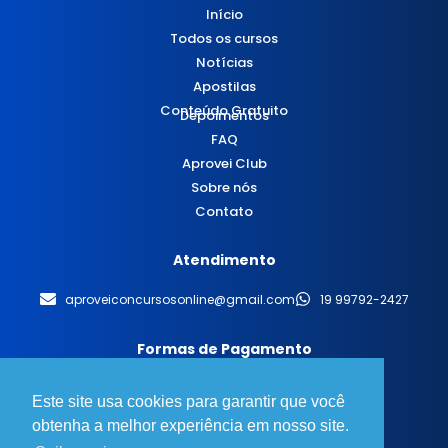
Início
Todos os cursos
Notícias
Apostilas
Conteúdo Gratuito
Depoimentos
FAQ
Aprovei Club
Sobre nós
Contato
Atendimento
aproveiconcursosonline@gmail.com
19 99792-2427
Formas de Pagamento
Este site usa cookies para garantir que você
obtenha a melhor experiência em nosso site.