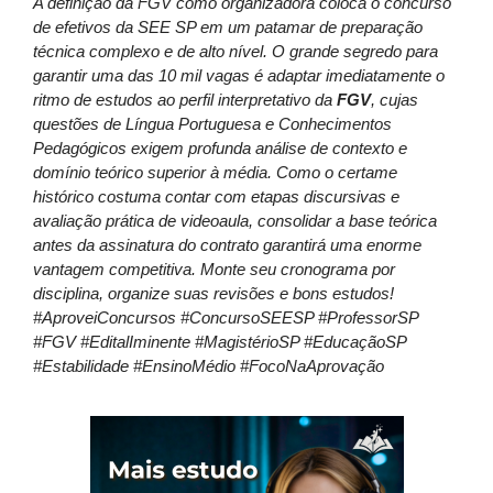
A definição da FGV como organizadora coloca o concurso
de efetivos da SEE SP em um patamar de preparação
técnica complexo e de alto nível. O grande segredo para
garantir uma das 10 mil vagas é adaptar imediatamente o
ritmo de estudos ao perfil interpretativo da
FGV
, cujas
questões de Língua Portuguesa e Conhecimentos
Pedagógicos exigem profunda análise de contexto e
domínio teórico superior à média. Como o certame
histórico costuma contar com etapas discursivas e
avaliação prática de videoaula, consolidar a base teórica
antes da assinatura do contrato garantirá uma enorme
vantagem competitiva. Monte seu cronograma por
disciplina, organize suas revisões e bons estudos!
#AproveiConcursos #ConcursoSEESP #ProfessorSP
#FGV #EditalIminente #MagistérioSP #EducaçãoSP
#Estabilidade #EnsinoMédio #FocoNaAprovação