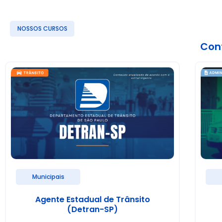
NOSSOS CURSOS
Conf
Municipais
Agente Estadual de Trânsito
(Detran-SP)