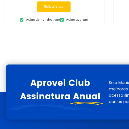
Saiba mais
Aulas demonstrativas
Aulas avulsas
Seja Muni
melhores 
acesso il
cursos co