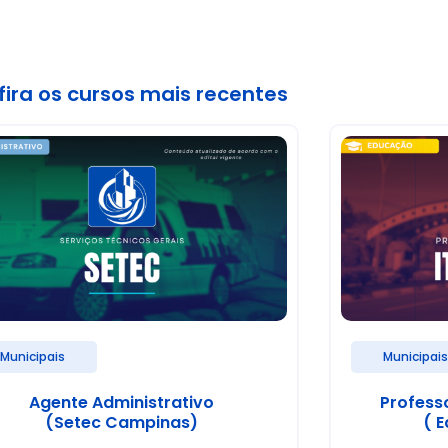
ira os cursos mais recentes
Municipais
Municipai
Agente Administrativo
Profess
(Setec Campinas)
( E