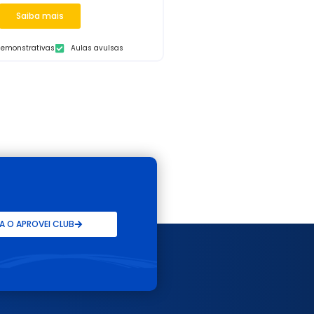
Saiba mais
demonstrativas
Aulas avulsas
 O APROVEI CLUB