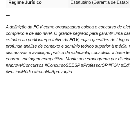
Regime Jurídico
Estatutário (Garantia de Estabil
—
A definição da FGV como organizadora coloca o concurso de ef
complexo e de alto nível. O grande segredo para garantir uma da
estudos ao perfil interpretativo da
FGV
, cujas questões de Líng
profunda análise de contexto e domínio teórico superior à média
discursivas e avaliação prática de videoaula, consolidar a base t
enorme vantagem competitiva. Monte seu cronograma por discipli
#AproveiConcursos #ConcursoSEESP #ProfessorSP #FGV #Edita
#EnsinoMédio #FocoNaAprovação