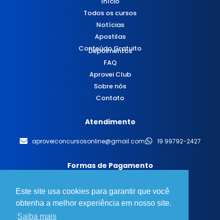
Início
Todos os cursos
Notícias
Apostilas
Conteúdo Gratuito
Depoimentos
FAQ
Aprovei Club
Sobre nós
Contato
Atendimento
aproveiconcursosonline@gmail.com
19 99792-2427
Formas de Pagamento
Este site usa cookies para garantir que você
obtenha a melhor experiência em nosso site.
Saiba mais