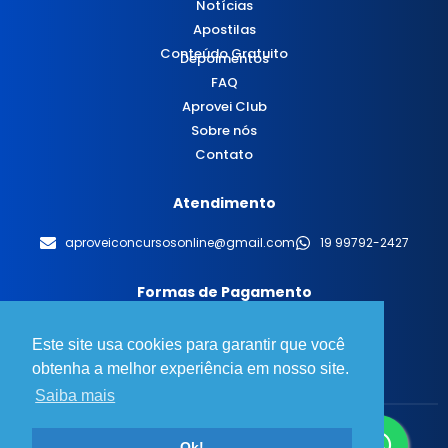
Notícias
Apostilas
Conteúdo Gratuito
Depoimentos
FAQ
Aprovei Club
Sobre nós
Contato
Atendimento
aproveiconcursosonline@gmail.com
19 99792-2427
Formas de Pagamento
Este site usa cookies para garantir que você
obtenha a melhor experiência em nosso site.
Saiba mais
© 2025 Aprovei Concursos - Todos os direitos reservados.
Ok!