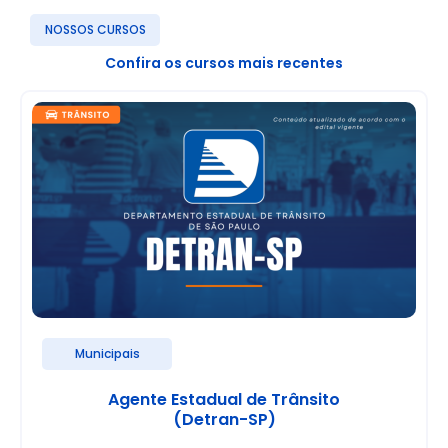
NOSSOS CURSOS
Confira os cursos mais recentes
Municipais
Agente Estadual de Trânsito
(Detran-SP)