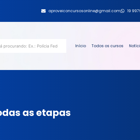
aproveiconcursosonline@gmail.com
19 99
Início
Todos os cursos
Notíc
odas as etapas