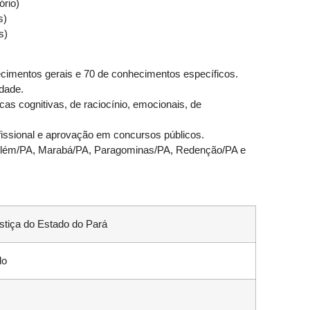
ório)
s)
s)
cimentos gerais e 70 de conhecimentos específicos.
dade.
cas cognitivas, de raciocínio, emocionais, de
fissional e aprovação em concursos públicos.
 Belém/PA, Marabá/PA, Paragominas/PA, Redenção/PA e
ustiça do Estado do Pará
do