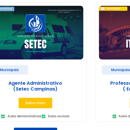
Municipais
Municipai
Agente Administrativo
Profess
(Setec Campinas)
( E
Saiba mais
Aulas demonstrativas
Aulas avulsas
Aulas 