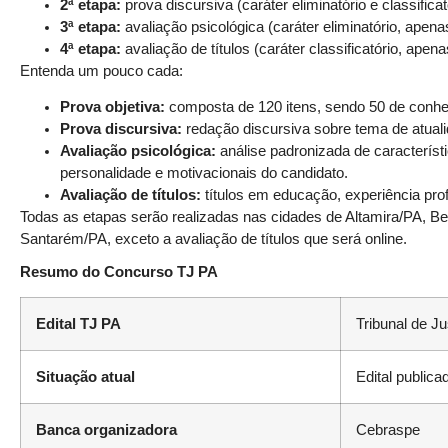
2ª etapa:
prova discursiva (caráter eliminatório e classificat
3ª etapa:
avaliação psicológica (caráter eliminatório, apena
4ª etapa:
avaliação de títulos (caráter classificatório, apena
Entenda um pouco cada:
Prova objetiva:
composta de 120 itens, sendo 50 de conhe
Prova discursiva:
redação discursiva sobre tema de atuali
Avaliação psicológica:
análise padronizada de característi
personalidade e motivacionais do candidato.
Avaliação de títulos:
títulos em educação, experiência pro
Todas as etapas serão realizadas nas cidades de Altamira/PA,
Santarém/PA, exceto a avaliação de títulos que será online.
Resumo do Concurso TJ PA
Edital TJ PA
Tribunal de J
Situação atual
Edital publica
Banca organizadora
Cebraspe