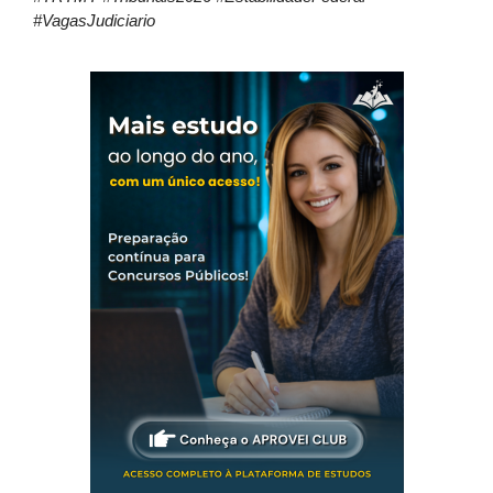
#VagasJudiciario