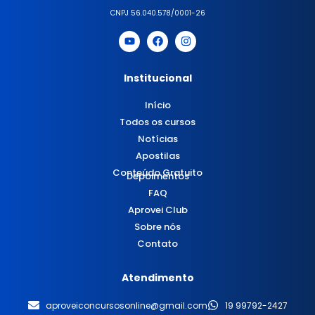
CNPJ 56.040.578/0001-26
Institucional
Início
Todos os cursos
Notícias
Apostilas
Conteúdo Gratuito
Depoimentos
FAQ
Aprovei Club
Sobre nós
Contato
Atendimento
aproveiconcursosonline@gmail.com
19 99792-2427