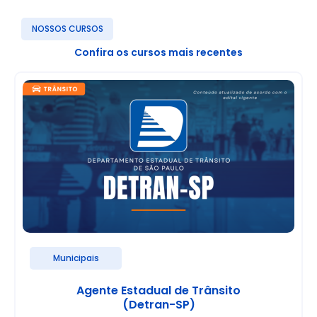
NOSSOS CURSOS
Confira os cursos mais recentes
Municipais
Agente Estadual de Trânsito
(Detran-SP)