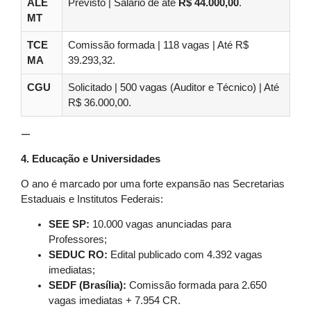
ALE
Previsto | Salário de até
R$ 44.000,00
.
MT
TCE
Comissão formada | 118 vagas | Até R$
MA
39.293,32.
CGU
Solicitado | 500 vagas (Auditor e Técnico) | Até
R$ 36.000,00.
—
4. Educação e Universidades
O ano é marcado por uma forte expansão nas Secretarias
Estaduais e Institutos Federais:
SEE SP:
10.000 vagas anunciadas para
Professores;
SEDUC RO:
Edital publicado com 4.392 vagas
imediatas;
SEDF (Brasília):
Comissão formada para 2.650
vagas imediatas + 7.954 CR.