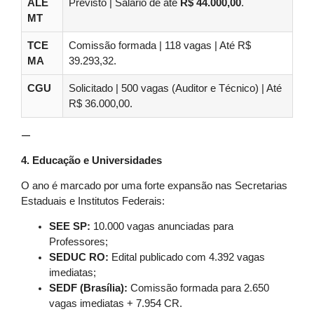
ALE
Previsto | Salário de até
R$ 44.000,00
.
MT
TCE
Comissão formada | 118 vagas | Até R$
MA
39.293,32.
CGU
Solicitado | 500 vagas (Auditor e Técnico) | Até
R$ 36.000,00.
—
4. Educação e Universidades
O ano é marcado por uma forte expansão nas Secretarias
Estaduais e Institutos Federais:
SEE SP:
10.000 vagas anunciadas para
Professores;
SEDUC RO:
Edital publicado com 4.392 vagas
imediatas;
SEDF (Brasília):
Comissão formada para 2.650
vagas imediatas + 7.954 CR.