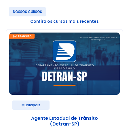
NOSSOS CURSOS
Confira os cursos mais recentes
Municipais
Agente Estadual de Trânsito
(Detran-SP)