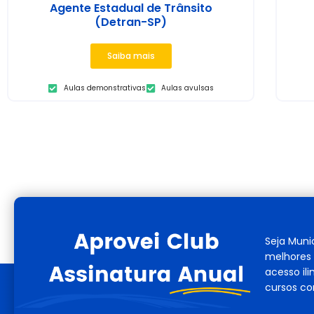
Agente Estadual de Trânsito
(Detran-SP)
Saiba mais
Aulas demonstrativas
Aulas avulsas
Seja Muni
melhores 
acesso il
cursos co