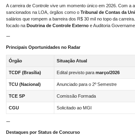
A carreira de Controle vive um momento único em 2026. Com a a
sancionados na LOA, órgãos como o
Tribunal de Contas da Un
salários que rompem a barreira dos R$ 30 mil no topo da carreir
focado na
Doutrina de Controle Externo
e Auditoria Governamen
—
Principais Oportunidades no Radar
Órgão
Situação Atual
TCDF (Brasília)
Edital previsto para
março/2026
TCU (Nacional)
Anunciado para o 2º Semestre
TCE SP
Comissão Formada
CGU
Solicitado ao MGI
—
Destaques por Status de Concurso