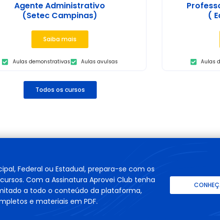
Agente Administrativo
Profess
(Setec Campinas)
( E
Saiba mais
Aulas demonstrativas
Aulas avulsas
Aulas 
Todos os cursos
cipal, Federal ou Estadual, prepara-se com os
cursos. Com a Assinatura Aprovei Club tenha
CONHEÇA
imitado a todo o conteúdo da plataforma,
mpletos e materiais em PDF.