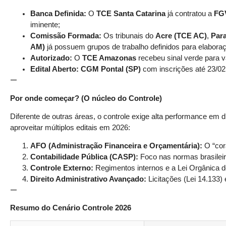
Banca Definida:
O
TCE Santa Catarina
já contratou a
FG
iminente;
Comissão Formada:
Os tribunais do
Acre (TCE AC)
,
Par
AM)
já possuem grupos de trabalho definidos para elaboraç
Autorizado:
O
TCE Amazonas
recebeu sinal verde para
Edital Aberto:
CGM Pontal (SP)
com inscrições até 23/02 
—
Por onde começar? (O núcleo do Controle)
Diferente de outras áreas, o controle exige alta performance em d
aproveitar múltiplos editais em 2026:
AFO (Administração Financeira e Orçamentária):
O “cor
Contabilidade Pública (CASP):
Foco nas normas brasileira
Controle Externo:
Regimentos internos e a Lei Orgânica d
Direito Administrativo Avançado:
Licitações (Lei 14.133) 
—
Resumo do Cenário Controle 2026