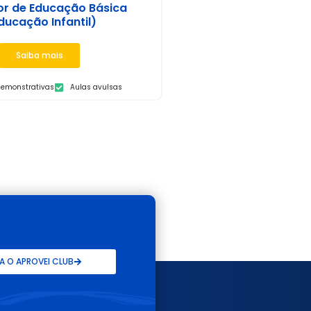
or de Educação Básica
ducação Infantil)
Saiba mais
demonstrativas
Aulas avulsas
 O APROVEI CLUB