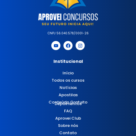
CNPJ 56.040.578/0001-26
Institucional
Início
Todos os cursos
Notícias
Apostilas
Conteúdo Gratuito
Depoimentos
FAQ
Aprovei Club
Sobre nós
Contato