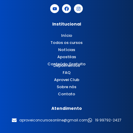
Institucional
Início
Todos os cursos
Notícias
Apostilas
Conteúdo Gratuito
Depoimentos
FAQ
Aprovei Club
Sobre nós
Contato
Atendimento
aproveiconcursosonline@gmail.com
19 99792-2427