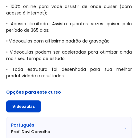
16h00min do dia 13/03/2026
• 100% online para você assistir de onde quiser (com
• Taxa de inscrição: R$ 58,00
acesso à internet);
• Data da Prova Objetiva: PROVAVELMENTE dia 05/04/2026
• Acesso ilimitado. Assista quantas vezes quiser pelo
e 12/04/2026
período de 365 dias;
• Etapas da Prova: Prova Objetiva de caráter eliminatório e
classificatório
• Videoaulas com altíssimo padrão de gravação;
• Validade do Concurso: 02 (dois) anos, podendo ser
• Videoaulas podem ser aceleradas para otimizar ainda
prorrogado por igual período, uma única vez, a contar da
mais seu tempo de estudo;
data de homologação
• Toda estrutura foi desenhada para sua melhor
» Cargos, Vagas, Requisitos e Vencimentos:
produtividade e resultados.
• Cargo: Auxiliar Administrativo
• Atribuições: Conforme Anexo I do Edital
Opções para este curso
• Escolaridade Exigida: Ensino Médio Completo e
conhecimento em informática
Videoaulas
• Vagas: 01
• Salário Base: R$ 2.633,15
• Jornada de Trabalho: 40 horas semanais
Português
↓
• Lotação / Local de Atuação: Câmara Municipal de
Prof. Davi Carvalho
Mongaguá – SP