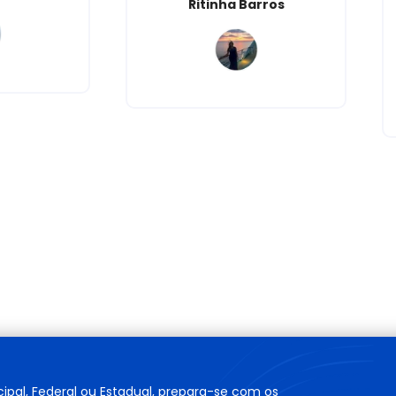
Ritinha Barros
cipal, Federal ou Estadual, prepara-se com os