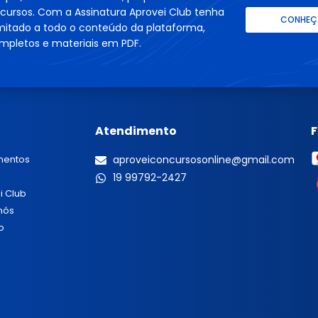
cursos. Com a Assinatura Aprovei Club tenha
CONHEÇA
imitado a todo o conteúdo da plataforma,
mpletos e materiais em PDF.
Atendimento
mentos
aproveiconcursosonline@gmail.com
19 99792-2427
i Club
nós
o