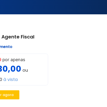
 Agente Fiscal
imento
0
por apenas
30,00
ou
00
à vista
r agora