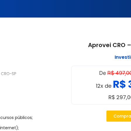
Aprovei CRO –
Invest
De
R$ 497,0
– CRO-SP
R$ 
12x de
R$ 297,
tarde para cargos de nível
Compra
cursos públicos;
sificatório)
internet);