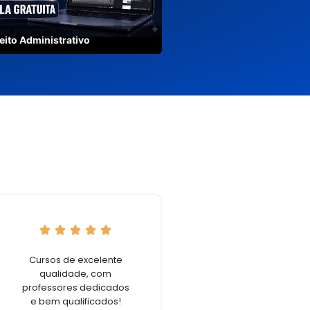
eito Administrativo
Cursos de excelente
Professora Fabi
qualidade, com
Professor Almir... 
professores dedicados
foram 10 ou melhor
e bem qualificados!
... Cursinho