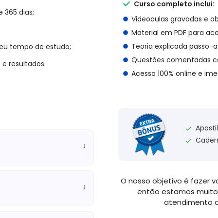
Curso completo inclui:
o uma única vez por igual
e 365 dias;
Videoaulas gravadas e ob
Material em PDF para a
Teoria explicada passo-
seu tempo de estudo;
s de fiscalização proativas e
Questões comentadas c
 e resultados.
e instituições públicas ou
Acesso 100% online e ime
execução de levantamento de
rições de dados, exame de
os, relatórios, sistema ou
 apoiar na realização dos
formações, documentações e
os de fiscalização sob sua
Aposti
✓
os documentos das atividades
Cader
✓
↓
 em fiscalizações reativas e
 nas ações requeridas pela
outros Órgãos relativas à
ais, fornecendo e recebendo
O nosso objetivo é fazer v
↓
a execução das atividades de
então estamos muito
tos administrativos, quando
atendimento d
ribuições do cargo.