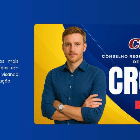
os mais
vados em
 visando
ação.