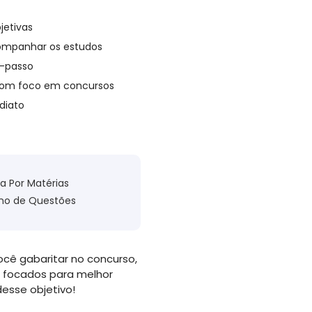
jetivas
companhar os estudos
a-passo
om foco em concursos
diato
la Por Matérias
no de Questões
ocê gabaritar no concurso,
 focados para melhor
esse objetivo!