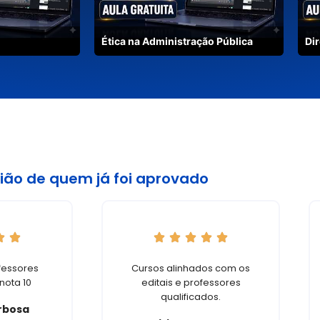
Ética na Administração Pública
Dir
ião de quem já foi aprovado
fessores
Cursos alinhados com os
nota 10
editais e professores
qualificados.
rbosa