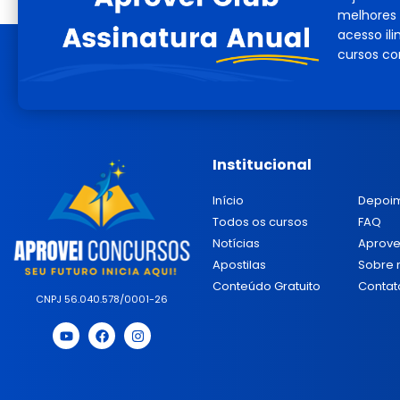
melhores 
acesso il
cursos co
Institucional
Início
Depoi
Todos os cursos
FAQ
Notícias
Aprove
Apostilas
Sobre 
Conteúdo Gratuito
Contat
CNPJ 56.040.578/0001-26