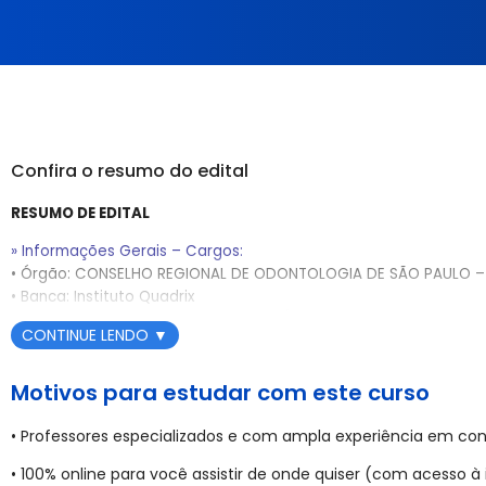
Confira o resumo do edital
RESUMO DE EDITAL
» Informações Gerais – Cargos:
• Órgão: CONSELHO REGIONAL DE ODONTOLOGIA DE SÃO PAULO 
• Banca: Instituto Quadrix
• Situação do Edital: Edital Publicado / Inscrições Abertas
CONTINUE LENDO
▼
• Período de Inscrições: 25 de junho a 06 de agosto de 2025
• Taxa de Inscrição: R$ 80,00 (para cargos de nível médio)
Motivos para estudar com este curso
• Data da Prova Objetiva: 21 de setembro de 2025 (Turno da 
• Professores especializados e com ampla experiência em con
médio)
• Etapas do Concurso: Prova Objetiva (caráter eliminatório e clas
• 100% online para você assistir de onde quiser (com acesso à 