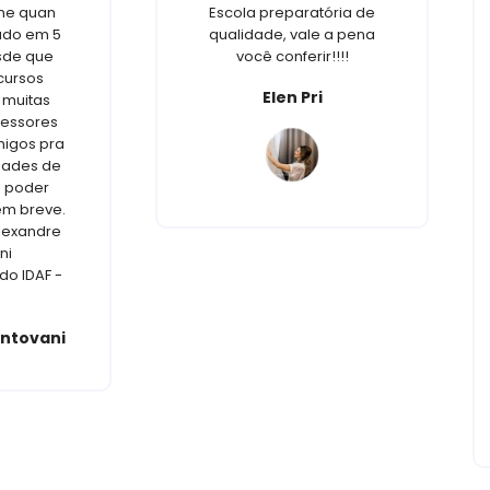
ine quan
Escola preparatória de
vado em 5
qualidade, vale a pena
sde que
você conferir!!!!
icursos
Elen Pri
 muitas
fessores
migos pra
dades de
o poder
em breve.
Alexandre
ni
do IDAF -
ntovani