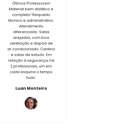
Ótimos Professores!
Louco para coloca
Material bem didático e
pratica no concur
completo! Respaldo
que aprendi
técnico e administrativo.
Gustavo Mate
Atendimento
diferenciado. Salas
arejadas, com boa
ventilação e dispõe de
ar condicionado. Cantina
e salas de estudo. Em
relação à segurança, há
2 profissionais, um em
cada esquina o tempo
todo.
Luan Monteiro