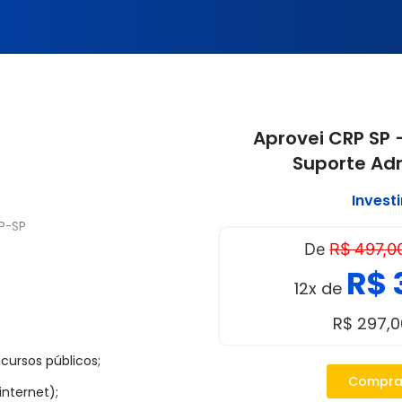
Aprovei CRP SP –
Suporte Adm
Invest
P-SP
De
R$ 497,0
 2025, )
R$ 
12x de
s 10h do primeiro dia às 23h
R$ 297,
cursos públicos;
rde para todos os cargos)
Compra
sificatório)
internet);