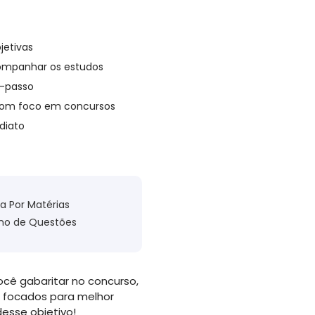
jetivas
companhar os estudos
a-passo
om foco em concursos
diato
la Por Matérias
no de Questões
ocê gabaritar no concurso,
 focados para melhor
esse objetivo!