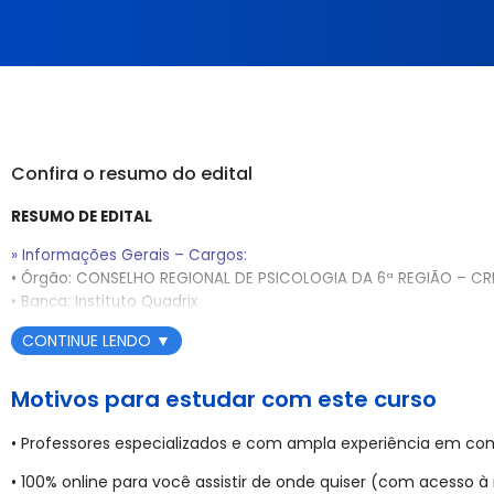
Confira o resumo do edital
RESUMO DE EDITAL
» Informações Gerais – Cargos:
• Órgão: CONSELHO REGIONAL DE PSICOLOGIA DA 6ª REGIÃO – CR
• Banca: Instituto Quadrix
• Situação do Edital: Edital Publicado (Edital Nº 1, de 1º de julho de
CONTINUE LENDO
▼
• Período de Inscrições: 01 de julho a 06 de agosto de 2025 (Da
do último dia)
Motivos para estudar com este curso
• Taxa de Inscrição: R$ 58,00 (para cargos de nível médio)
• Professores especializados e com ampla experiência em con
• Data da Prova Objetiva: 14 de setembro de 2025 (Turno da ta
• Etapas do Concurso: Prova Objetiva (caráter eliminatório e clas
• 100% online para você assistir de onde quiser (com acesso à 