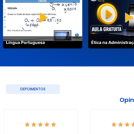
vagas cada). Há também 2 vagas efetivas (1 para Campi
Metropolitana).
• Remuneração (salário base): R$ 4.659,07
• Benefícios: Vale Refeição (R$ 1.662,54 por mês, corresponden
Alimentação (R$ 1.007,23 por mês); Plano de Saúde (Médico
Cargos e Salários; Vale Transporte.
Língua Portuguesa
Ética na Administraç
• Jornada de Trabalho: 30 horas semanais
• Lotação / Local de Atuação: São Paulo (Sede e Subsede Metro
Assis, Santos, Bauru, Campinas, Santo André, Ribeirão Pre
Sorocaba, e Taubaté.
DEPOIMENTOS
Opin