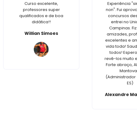
Curso excelente,
Experiência "s
professores super
non". Fui apro
qualificados e de boa
concursos de
didática!!
entrei no Un
Campinas. Fiz
Willian Simoes
amizades, pro
excelentes e a
vida toda! Sau
todos! Esper
revê-los muito 
Forte abraço, 
Mantova
(Administrador 
ES)
Alexandre Ma