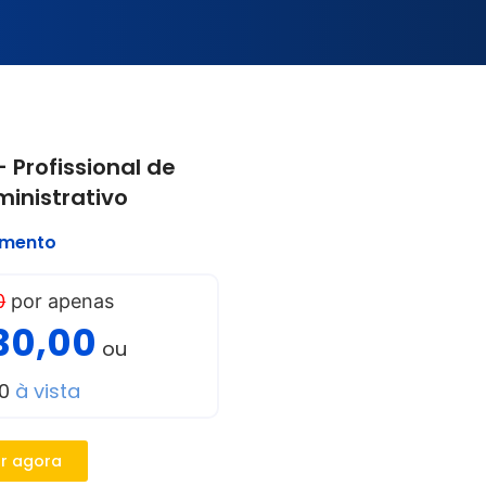
 Profissional de
inistrativo
imento
0
por apenas
30,00
ou
00
à vista
r agora