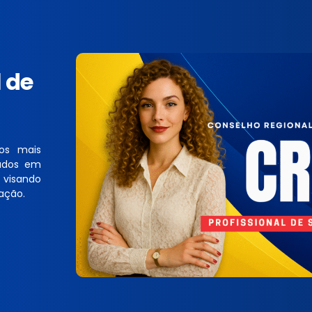
l de
os mais
vados em
 visando
ação.