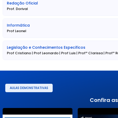
pessoal, recrutamento e seleção, benefícios; executar proces
Redação Oficial
administração de contratos de trabalho; executar rot
Prof. Dorival
fornecedores, contratos públicos, materiais, compras, almoxar
análise de custos, preços e resultados, viabilidade econômic
orçamentário; controlar fundo fixo (pequeno caixa), verbas, con
Informática
realizar conciliação e análise de movimentos contábeis; fa
Prof Leonel
realizar todos os trabalhos administrativos em diversas área
ética, financeiro, contabilidade, eventos, informações, compr
atendimento à categoria e ao público; manter regularidade f
Legislação e Conhecimentos Especificos
trabalhos externos e suporte operacional para reuniões/evento
Prof Cristiano | Prof Leonardo | Prof Luis | Profª Clarissa | Profª 
(manutenção predial, hidráulica e elétrica); informar process
análise da gestão; manter controle de correspondências; 
correlatas.
• Escolaridade Exigida: Nível Médio (Diploma ou certificado,
conclusão de curso de nível médio, expedido por instituição
MEC)
AULAS DEMONSTRATIVAS
• Requisitos Específicos: Não há requisitos específicos adicionai
Confira as
• Vagas: Cadastro de Reserva (CR) – Total de 230 vagas d
Subsede (São Paulo – Sede e Metropolitana: 30+30=60; Mogi 
Bauru, Campinas, Santo André, Ribeirão Preto, São José do Rio 