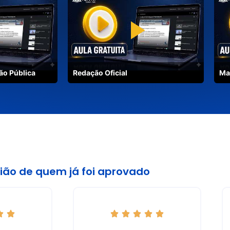
nas e 1 para São Paulo –
do a R$ 75,57 por dia); Vale
 e Odontológico); Plano de
ão Pública
Redação Oficial
Ma
politana), Mogi das Cruzes,
to, São José do Rio Preto,
ião de quem já foi aprovado