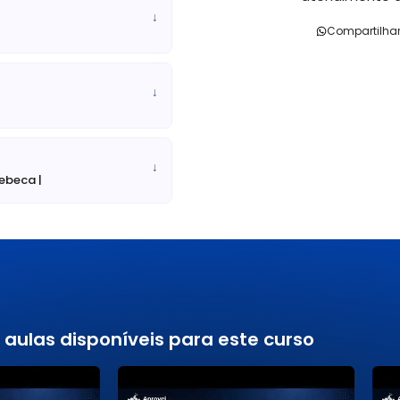
sos de admissão, rescisão e
↓
inas de administração de
Compartilha
ifado, controle de estoque,
a, administração e controle
tas a pagar e fluxo de caixa;
↓
zer lançamentos contábeis;
s (atendimento, secretaria,
as, almoxarifado); executar
iscal da Subsede; realizar
↓
s; cuidar da infraestrutura
Rebeca |
os e fornecer subsídios para
realizar outras atividades
 devidamente registrado, de
 de ensino reconhecida pelo
s para este cargo.
 aulas disponíveis para este curso
istribuídas entre a Sede e
das Cruzes, Assis, Santos,
Preto, Sorocaba, Taubaté: 20