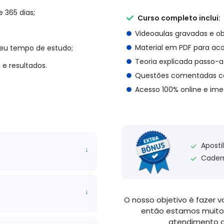
o uma única vez por igual
e 365 dias;
Curso completo inclui:
Videoaulas gravadas e ob
 211)
Material em PDF para a
seu tempo de estudo;
ção e suporte administrativo
Teoria explicada passo-
 e resultados.
, redação de documentos e
Questões comentadas c
ção e arquivamento); realizar
ber e controlar material de
Acesso 100% online e ime
r suporte administrativo às
s das Comissões Técnicas ou
olicitações; manter sistema
de psicólogos contratados;
lizar, classificar, arquivar,
Aposti
✓
↓
os a processos de registro,
Cader
✓
s e fornecer subsídios para
ivamento de prontuários de
as do CRP-SP; providenciar
↓
zar, atualizar, elaborar e
O nosso objetivo é fazer v
vos e normativos, gráficos e
então estamos muito
 sociais, administração de
atendimento d