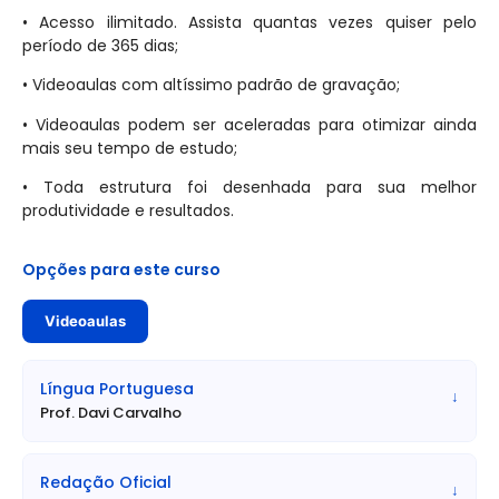
• Acesso ilimitado. Assista quantas vezes quiser pelo
• Validade do Concurso: 2 (dois) anos, prorrogável por
período de 365 dias;
igual período.
• Videoaulas com altíssimo padrão de gravação;
» Cargos, Vagas, Requisitos e Vencimentos:
• Auxiliar Administrativo
• Videoaulas podem ser aceleradas para otimizar ainda
• Atribuições: Receber, organizar, analisar e distribuir
mais seu tempo de estudo;
documentos. Redigir, digitar e alimentar sistemas com
informações de serviços rotineiros. Criar relatórios e
• Toda estrutura foi desenhada para sua melhor
planilhas, organizar arquivos e providenciar material de
produtividade e resultados.
escritório. Zelar pelos equipamentos, móveis e ambiente
de trabalho, além de se comunicar interna e
Opções para este curso
externamente para auxiliar nas operações
administrativas.
Videoaulas
• Escolaridade Exigida: Nível Médio Completo.
• Opção de 150h/mês:
Língua Portuguesa
↓
• Vagas: 5 vagas, sendo 1 para pessoa com deficiência e
Prof. Davi Carvalho
cadastro de reserva.
• Remuneração (salário ou vencimento): Salário Base: R$
1.442,63
Redação Oficial
↓