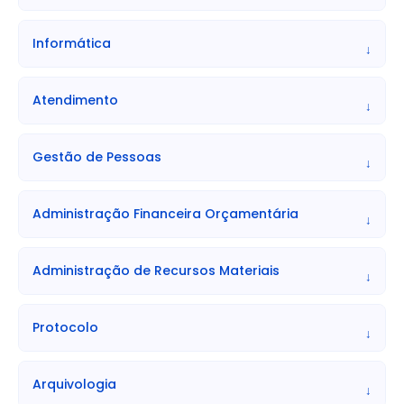
• Jornada de Trabalho: 150h/mês (30 horas semanais).
• Opção de 200h/mês:
Informática
↓
• Vagas: 2 vagas e cadastro de reserva.
• Remuneração (salário ou vencimento): Salário Base: R$
1.923,50
Atendimento
↓
• Jornada de Trabalho: 200h/mês (40 horas semanais).
• Benefícios: Serão oferecidos os benefícios que
Gestão de Pessoas
estiverem em vigor na época da admissão.
↓
• Lotação / Local de Atuação: Município de Itatiba/SP, em
unidades de saúde da Fundação do ABC. As provas serão
Administração Financeira Orçamentária
↓
realizadas na cidade de Itatiba.
Administração de Recursos Materiais
↓
Protocolo
↓
Arquivologia
↓