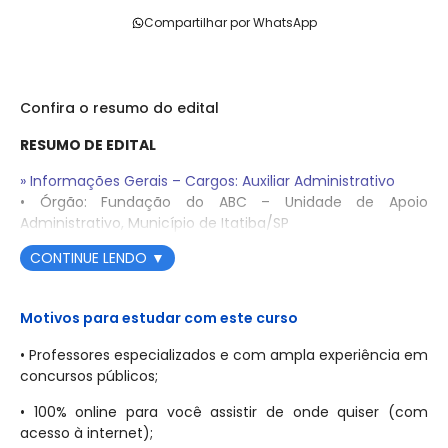
Compartilhar por WhatsApp
Confira o resumo do edital
RESUMO DE EDITAL
» Informações Gerais – Cargos: Auxiliar Administrativo
• Órgão: Fundação do ABC – Unidade de Apoio
Administrativo, Município de Itatiba/SP
• Banca: Instituto Quadrix
CONTINUE LENDO
▼
• Situação do Edital: Edital de Abertura Nº 01/2025
(Processo Seletivo)
Motivos para estudar com este curso
• Período de Inscrições: De 25 de agosto de 2025 a 20 de
outubro de 2025
• Professores especializados e com ampla experiência em
• Taxa de Inscrição: R$ 50,00 para cargos de nível médio
concursos públicos;
• Data da Prova Objetiva: 30 de novembro de 2025
• 100% online para você assistir de onde quiser (com
• Etapas do Concurso: Prova Objetiva de caráter
acesso à internet);
eliminatório e classificatório.