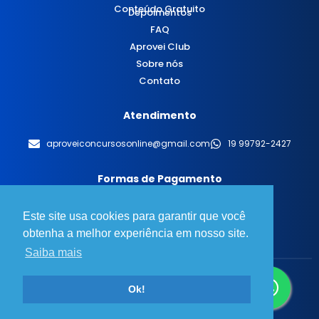
Conteúdo Gratuito
Depoimentos
FAQ
Aprovei Club
Sobre nós
Contato
Atendimento
aproveiconcursosonline@gmail.com
19 99792-2427
Formas de Pagamento
Este site usa cookies para garantir que você
obtenha a melhor experiência em nosso site.
Saiba mais
© 2025 Aprovei Concursos - Todos os direitos reservados.
Ok!
Desenvolvido por
BT Design