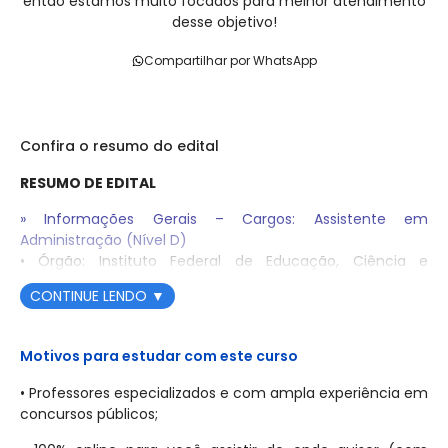
então estamos muito focados para melhor atendimento
desse objetivo!
Compartilhar por WhatsApp
Confira o resumo do edital
RESUMO DE EDITAL
» Informações Gerais – Cargos: Assistente em
Administração (Nível D)
• Órgão: Instituto Federal de Educação, Ciência e
Tecnologia de São Paulo (IFSP)
CONTINUE LENDO
▼
• Banca: Comissão Organizadora de Concurso do IFSP
• Situação do Edital: Edital de Abertura Nº 229, de 13 de
outubro de 2025
Motivos para estudar com este curso
• Período de Inscrições: De 21/10/2025 a 24/11/2025
• Professores especializados e com ampla experiência em
• Taxa de Inscrição: R$ 120,00 para cargos de Nível D
concursos públicos;
• Data da Prova Objetiva: 14 de dezembro de 2025 (data