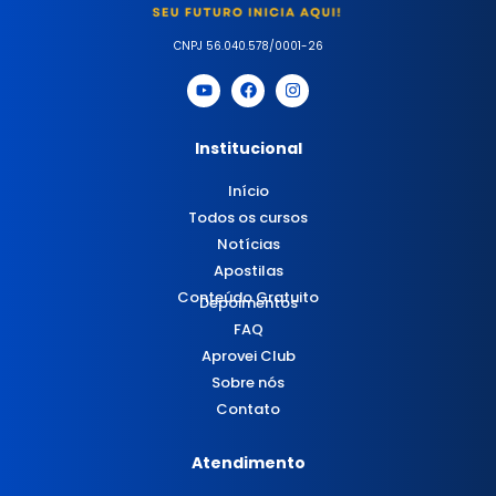
CNPJ 56.040.578/0001-26
Institucional
Início
Todos os cursos
Notícias
Apostilas
Conteúdo Gratuito
Depoimentos
FAQ
Aprovei Club
Sobre nós
Contato
Atendimento