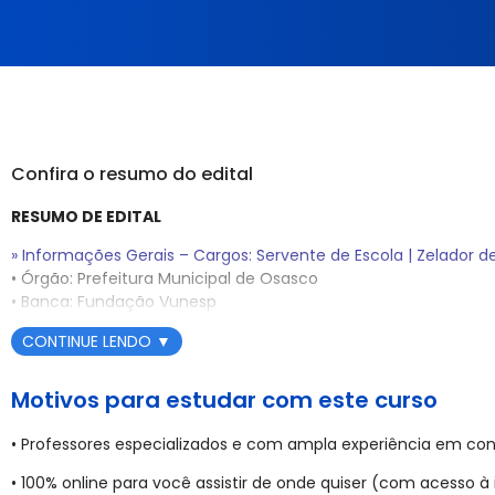
Confira o resumo do edital
RESUMO DE EDITAL
» Informações Gerais – Cargos: Servente de Escola | Zelador de 
• Órgão: Prefeitura Municipal de Osasco
• Banca: Fundação Vunesp
• Situação do Edital: Edital de Abertura de Inscrições para Con
CONTINUE LENDO
▼
• Período de Inscrições: De 11 de setembro de 2025 a 16 de out
• Taxa de Inscrição: R$ 54,90 para Servente e Zelador; R$ 67,90 
Motivos para estudar com este curso
• Data da Prova Objetiva: 14 de dezembro de 2025
• Professores especializados e com ampla experiência em con
• Etapas do Concurso: Prova Objetiva para todos os cargos. Pr
Escola.
• 100% online para você assistir de onde quiser (com acesso à 