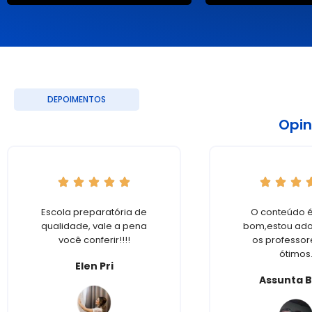
___
• Jornada de Trabalho de todos os cargos: 40 horas semanais.
• Lotação / Local de Atuação: Unidades existentes ou futuras 
DEPOIMENTOS
Opin
Escola preparatória de
O conteúdo é
qualidade, vale a pena
bom,estou ado
você conferir!!!!
os professor
ótimos
Elen Pri
Assunta B