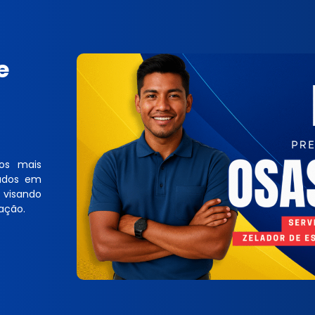
e
os mais
vados em
 visando
ação.