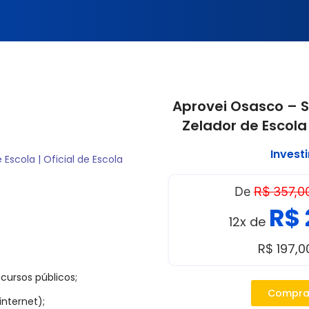
Aprovei Osasco – S
Zelador de Escola 
Invest
Escola | Oficial de Escola
De
R$ 357,0
curso Público Nº 001/2025
R$ 
12x de
ubro de 2025
para Oficial de Escola.
R$ 197,
cursos públicos;
ova Prática para Zelador de
Compra
internet);