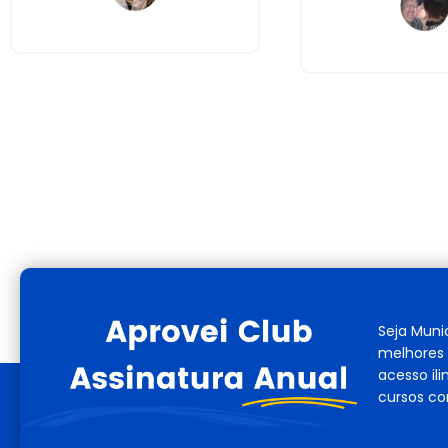
Seja Muni
melhores 
acesso il
cursos co