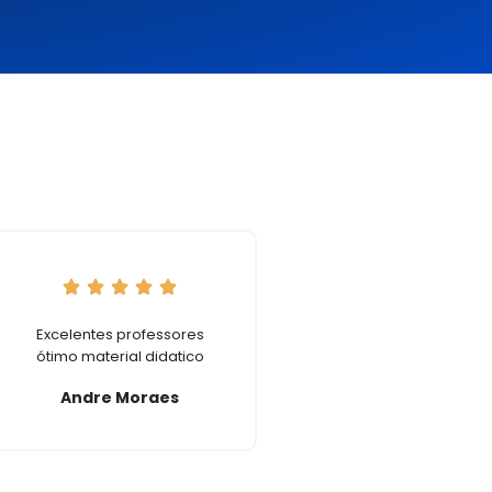
Excelentes professores
Escola muito boa, g
ótimo material didatico
muito dos professor
professora Maria
Andre Moraes
Lurdes de portugu
ótima.
Adriana Olivei