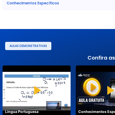
Conhecimentos Específicos
• Escolaridade Exigida: Ensino Fundamental Incompleto (4ª séri
• Vagas: 30 vagas no total, sendo 28 para ampla concorrê
deficiência.
• Remuneração (salário ou vencimento): R$ 1.677,87 + Abono.
• Benefícios: Cesta básica mensal, auxílio transporte e Vale Ce
___
AULAS DEMONSTRATIVAS
• Oficial de Escola
• Atribuições: Participar de projetos pedagógicos e at
Confira as
expediente e serviços gerais da secretaria escolar. Organiz
elaborar documentos como históricos, certificados e at
registros e dados da vida escolar de alunos e func
gerenciamento. Atender o público interno e externo.
• Escolaridade Exigida: Ensino Médio Completo.
• Vagas: 50 vagas no total, sendo 47 para ampla concorrê
deficiência.
• Remuneração (salário ou vencimento): R$ 2.039,47.
Língua Portuguesa
Conhecimentos Espe
• Benefícios: Cesta básica mensal, auxílio transporte e Vale Ce