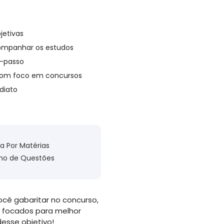
jetivas
companhar os estudos
a-passo
om foco em concursos
diato
la Por Matérias
no de Questões
ocê gabaritar no concurso,
 focados para melhor
esse objetivo!