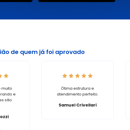
do Município de Osasco.
ião de quem já foi aprovado
 muito
Ótima estrutura e
rando e
atendimento perfeito.
es são
Samuel Crivellari
.
ozzi