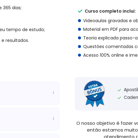
e 365 dias;
Curso completo inclui:
Videoaulas gravadas e ob
r na organização do espaço
Material em PDF para a
seu tempo de estudo;
os sobre limpeza e higiene.
Teoria explicada passo-
 e resultados.
ola.
Questões comentadas c
e do primeiro grau).
Acesso 100% online e ime
ncia e 3 para pessoas com
sta de Natal.
Aposti
✓
↓
Cader
✓
lica e elétrica), realizar
↓
eral. Executar tarefas de
O nosso objetivo é fazer v
 segurança dos alunos e do
então estamos muito
atendimento d