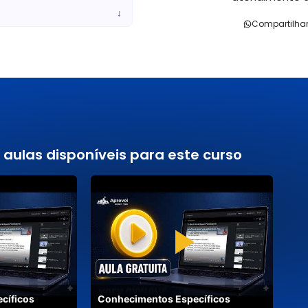
↓
e do primeiro grau).
Compartilha
ncia e 2 para pessoas com
sta de Natal.
uar como responsável pelo
 aulas disponíveis para este curso
ar a escrituração escolar,
as. Manter atualizados os
ionários em sistemas de
ncia e 3 para pessoas com
cíficos
Conhecimentos Específicos
sta de Natal.