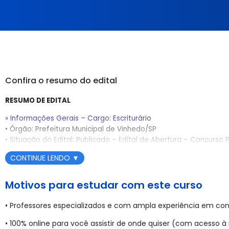
Confira o resumo do edital
RESUMO DE EDITAL
» Informações Gerais – Cargo:
Escriturário
• Órgão: Prefeitura Municipal de Vinhedo/SP
• Situação do Edital: Publicado – Edital de Abertura – Concurso 
• Regime: Consolidação das Leis do Trabalho – CLT
CONTINUE LENDO
▼
• Banca Organizadora: AVANÇASP
• Período de Inscrições: 28 de novembro de 2025 a 29 de deze
Motivos para estudar com este curso
• Data da Prova Objetiva: 01/02/2026
• Etapas da Prova: Prova Objetiva
• Validade do Concurso: 2 (dois) anos, prorrogável por igual perí
• Professores especializados e com ampla experiência em con
Municipal de Vinhedo/SP
• 100% online para você assistir de onde quiser (com acesso à 