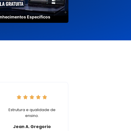
nhecimentos Específicos
Estrutura e qualidade de
Professora Fabi
ensino.
Professor Almir... 
foram 10 ou melhor
Jean A. Gregorio
... Cursinho