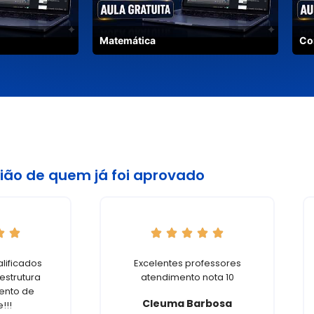
Matemática
Co
ião de quem já foi aprovado
alificados
Excelentes professores
estrutura
atendimento nota 10
mento de
Cleuma Barbosa
!!!