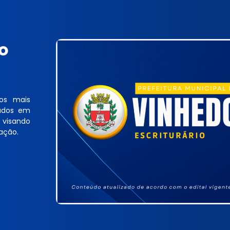
o
os mais
vados em
 visando
ação.