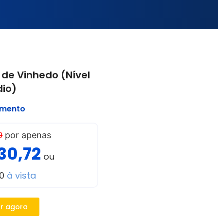
 de Vinhedo (Nível
io)
imento
0
por apenas
30,72
ou
00
à vista
r agora