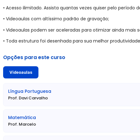
» Cargos, Vagas, Requisitos e Vencimentos:
• Acesso ilimitado. Assista quantas vezes quiser pelo período d
Cargo: Escriturário
Atribuições: Executar atividades no setor administrativo, for
• Videoaulas com altíssimo padrão de gravação;
estoques, preparar documentos, operar microcomputadores,
normas da unidade administrativa a qual prestar seus serviços.
• Videoaulas podem ser aceleradas para otimizar ainda mais 
Escolaridade Exigida: Ensino Médio Completo
• Toda estrutura foi desenhada para sua melhor produtividade
Vagas: 2 + CR (Cadastro Reserva)
Vencimento Base: R$ 4.015,75
Opções para este curso
Benefícios: Vale-alimentação no valor de R$ 1.360,00 e Vale Tran
Jornada de Trabalho: 40 horas semanais
Videoaulas
Lotação / Local de Atuação: Município de Vinhedo/SP
Língua Portuguesa
Prof. Davi Carvalho
Matemática
Prof. Marcelo