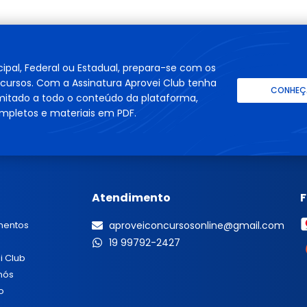
cipal, Federal ou Estadual, prepara-se com os
cursos. Com a Assinatura Aprovei Club tenha
CONHEÇA
imitado a todo o conteúdo da plataforma,
mpletos e materiais em PDF.
Atendimento
mentos
aproveiconcursosonline@gmail.com
19 99792-2427
i Club
nós
o