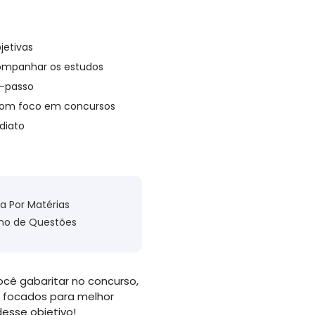
jetivas
companhar os estudos
a-passo
om foco em concursos
diato
la Por Matérias
no de Questões
ocê gabaritar no concurso,
 focados para melhor
esse objetivo!