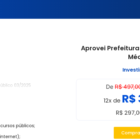
Aprovei Prefeitura
Méd
Invest
Público 03/2025
De
R$ 497,0
R$ 
12x de
mbro de 2025
R$ 297,
odo, a critério da Prefeitura
cursos públicos;
Compra
internet);