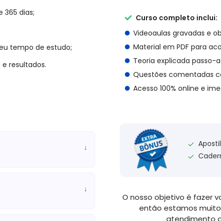
e 365 dias;
Curso completo inclui:
malizar processos, controlar
Videoaulas gravadas e ob
 atender às exigências ou
Material em PDF para a
seu tempo de estudo;
Teoria explicada passo-
 e resultados.
Questões comentadas c
Acesso 100% online e ime
sporte no valor de R$ 450,00
Aposti
✓
↓
Cader
✓
↓
O nosso objetivo é fazer v
então estamos muito
atendimento d