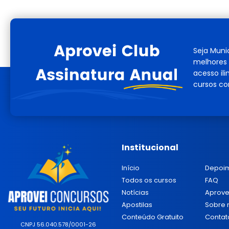
Seja Muni
melhores 
acesso il
cursos co
Institucional
Início
Depoi
Todos os cursos
FAQ
Notícias
Aprove
Apostilas
Sobre 
Conteúdo Gratuito
Contat
CNPJ 56.040.578/0001-26