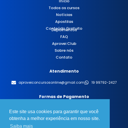
Início
Todos os cursos
Notícias
Apostilas
Conteúdo Gratuito
Depoimentos
FAQ
Aprovei Club
Sobre nós
Contato
Atendimento
aproveiconcursosonline@gmail.com
19 99792-2427
Formas de Pagamento
Este site usa cookies para garantir que você
obtenha a melhor experiência em nosso site.
Saiba mais