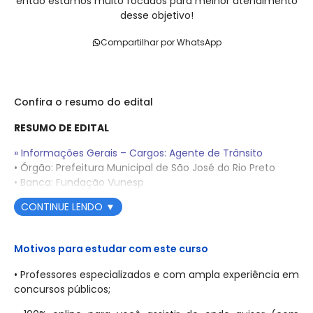
então estamos muito focados para melhor atendimento
desse objetivo!
Compartilhar por WhatsApp
Confira o resumo do edital
RESUMO DE EDITAL
» Informações Gerais – Cargos: Agente de Trânsito
• Órgão: Prefeitura Municipal de São José do Rio Preto
• Banca: Fundação Vunesp
• Situação do Edital: Edital de Abertura de Inscrições
CONTINUE LENDO
▼
Concurso Público Nº 01/2025
• Período de Inscrições: De 21 de outubro de 2025 a 17 de
Motivos para estudar com este curso
novembro de 2025
• Taxa de Inscrição: R$ 67,90 para nível médio
• Professores especializados e com ampla experiência em
concursos públicos;
• Data da Prova Objetiva: 18 de janeiro de 2026
• Etapas do Concurso: Prova Objetiva para ambos os