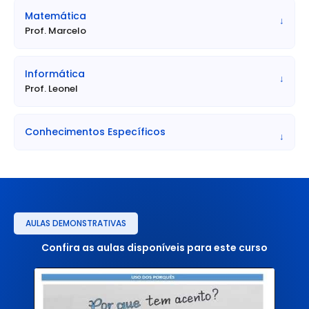
• Vagas: 8 vagas no total, sendo 7 para ampla
Matemática
↓
concorrência e 1 para negros.
Prof. Marcelo
• Vencimentos: R$ 2.866,34
• Benefícios: Auxílio Saúde de R$ 536,00 e Auxílio
Informática
Alimentação de R$ 682,00.
↓
Prof. Leonel
• Jornada de Trabalho: 40 horas semanais.
• Lotação / Local de Atuação: Os horários e locais de
trabalho serão fixados pela Prefeitura Municipal, de
Conhecimentos Específicos
↓
acordo com as necessidades do serviço público.
AULAS DEMONSTRATIVAS
Confira as aulas disponíveis para este curso