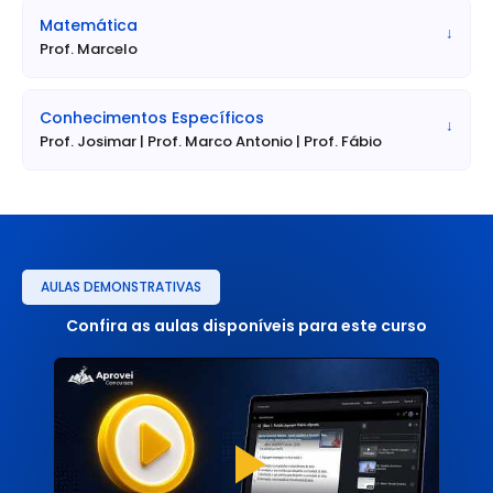
• Requisitos Específicos: Não há requisitos específicos
Matemática
adicionais.
↓
Prof. Marcelo
• Vagas: 2 vagas + Cadastro de Reserva (CR*).
• Vencimento Básico / Benefícios (R$): R$ 2.849,35 +
Conhecimentos Específicos
↓
1.200,00 (CA) + benefícios (item 1.3.2)
Prof. Josimar | Prof. Marco Antonio | Prof. Fábio
• Benefícios: Cartão Alimentação (CA) no valor de R$
1.200,00 (conforme Lei Municipal nº 8.283/2025) e demais
benefícios previstos em lei.
• Jornada de Trabalho: 40 horas semanais.
• Lotação / Local de Atuação: A ser definido pelo SEPREV. A
aplicação da prova será na cidade de Indaiatuba (SP).
AULAS DEMONSTRATIVAS
Confira as aulas disponíveis para este curso