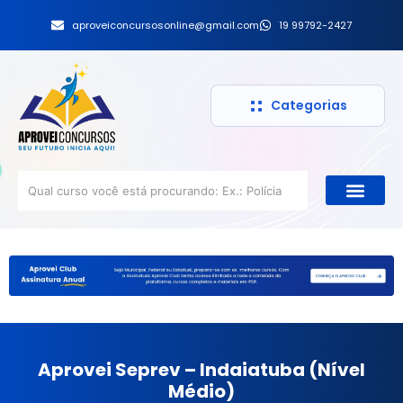
aproveiconcursosonline@gmail.com
19 99792-2427
Categorias
Aprovei Seprev – Indaiatuba (Nível
Médio)