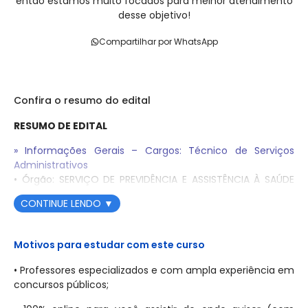
então estamos muito focados para melhor atendimento
desse objetivo!
Compartilhar por WhatsApp
Confira o resumo do edital
RESUMO DE EDITAL
» Informações Gerais – Cargos: Técnico de Serviços
Administrativos
• Órgão: SERVIÇO DE PREVIDÊNCIA E ASSISTÊNCIA À SAÚDE
DOS SERVIDORES MUNICIPAIS DE INDAIATUBA (SEPREV)
CONTINUE LENDO
▼
• Banca: Instituto Consulplan
• Situação do Edital: EDITAL Nº 01, DE 31 DE OUTUBRO DE
2025
Motivos para estudar com este curso
• Período de Inscrições: Das 16h00min do dia 7 de
• Professores especializados e com ampla experiência em
novembro de 2025 às 16h00min do dia 11 de dezembro de
concursos públicos;
2025
• Taxa de Inscrição: R$ 47,00 (para Nível Médio)