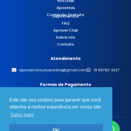
Notícias
Apostilas
Conteúdo Gratuito
Depoimentos
FAQ
Aprovei Club
Sobre nós
Contato
Atendimento
aproveiconcursosonline@gmail.com
19 99792-2427
Formas de Pagamento
Este site usa cookies para garantir que você
obtenha a melhor experiência em nosso site.
Saiba mais
© 2025 Aprovei Concursos - Todos os direitos reservados.
Ok!