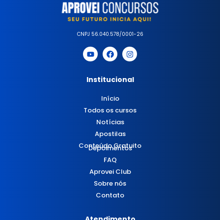
CNPJ 56.040.578/0001-26
Institucional
Início
Todos os cursos
Notícias
Apostilas
Conteúdo Gratuito
Depoimentos
FAQ
Aprovei Club
Sobre nós
Contato
Atendimento