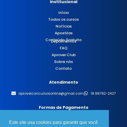
Institucional
Início
Todos os cursos
Notícias
Apostilas
Conteúdo Gratuito
Depoimentos
FAQ
Aprovei Club
Sobre nós
Contato
Atendimento
aproveiconcursosonline@gmail.com
19 99792-2427
Formas de Pagamento
Este site usa cookies para garantir que você