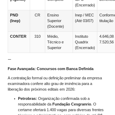
(Encerrado)
PND
CR
Ensino
Inep / MEC
Conform
(Inep)
Superior
(Até 03/07)
titulação
(Docente)
CONTER
310
Médio,
Instituto
4.646,08
Técnico e
Quadrix
7.520,56
Superior
(Encerrado)
—
Fase Avançada: Concursos com Banca Definida
A contratação formal ou definição preliminar da empresa
examinadora confere alto grau de iminência para a
liberação dos próximos editais em 2026:
Petrobras:
Organização confirmada sob a
responsabilidade da
Fundação Cesgranrio
. O
certame ofertará 1.400 vagas para diversas frentes