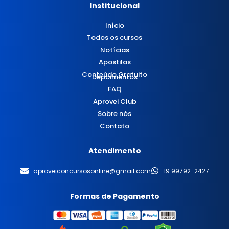
Institucional
Início
Todos os cursos
Notícias
Apostilas
Conteúdo Gratuito
Depoimentos
FAQ
Aprovei Club
Sobre nós
Contato
Atendimento
aproveiconcursosonline@gmail.com
19 99792-2427
Formas de Pagamento