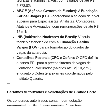
técnicas e administrativas, com salários de até R$
5.878,82;
ABGF (Agência Gestora de Fundos):
A
Fundação
Carlos Chagas (FCC)
coordenará a seleção de nível
superior para Especialistas, Analistas, Contadores,
Atuários e Advogados, com remunerações de até R$
15 mil;
INB (Indústrias Nucleares do Brasil):
Vínculo
técnico estabelecido com a
Fundação Getúlio
Vargas (FGV)
para a formatação do quadro de
vagas da autarquia;
Conselhos Federais (CFC e Cofen):
O CFC definiu
a banca EPL para o preenchimento de vagas de
Contador e Procurador (salários até R$ 10,2 mil),
enquanto o Cofen terá exames coordenados pelo
Instituto Quadrix.
—
Certames Autorizados e Solicitações de Grande Porte
Os concursos autorizados contam com dotação
orçamentária ratificada para contratação de banca,