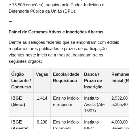
e 75.509 criações), seguido pelo Poder Judiciário e
Defensoria Pública da União (DPU).
—
Painel de Certames Ativos e Inscrições Abertas
Dentre as seleções federais que se encontram com editais
regulamentares publicados e prazos de participação
vigentes neste início de trimestre, destacam-se os
seguintes órgãos:
Órgão
Vagas
Escolaridade
Banca /
Remune
Licitante /
Requisitada
Prazo de
Inicial (
Concurso
Inscrição
IBGE
1.414
Ensino Médio
Instituto
2.932,00
(Geral)
e Superior
Avalia (Até
5.255,40
15/07)
IBGE
8.238
Ensino Médio
Instituto
4.008,00
(Agente)
Completo
IBFC
Benefíci