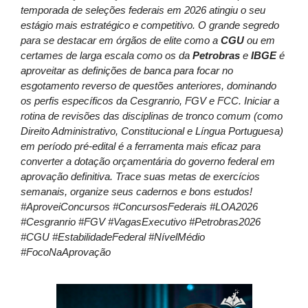
temporada de seleções federais em 2026 atingiu o seu
estágio mais estratégico e competitivo. O grande segredo
para se destacar em órgãos de elite como a
CGU
ou em
certames de larga escala como os da
Petrobras
e
IBGE
é
aproveitar as definições de banca para focar no
esgotamento reverso de questões anteriores, dominando
os perfis específicos da Cesgranrio, FGV e FCC. Iniciar a
rotina de revisões das disciplinas de tronco comum (como
Direito Administrativo, Constitucional e Língua Portuguesa)
em período pré-edital é a ferramenta mais eficaz para
converter a dotação orçamentária do governo federal em
aprovação definitiva. Trace suas metas de exercícios
semanais, organize seus cadernos e bons estudos!
#AproveiConcursos #ConcursosFederais #LOA2026
#Cesgranrio #FGV #VagasExecutivo #Petrobras2026
#CGU #EstabilidadeFederal #NívelMédio
#FocoNaAprovação