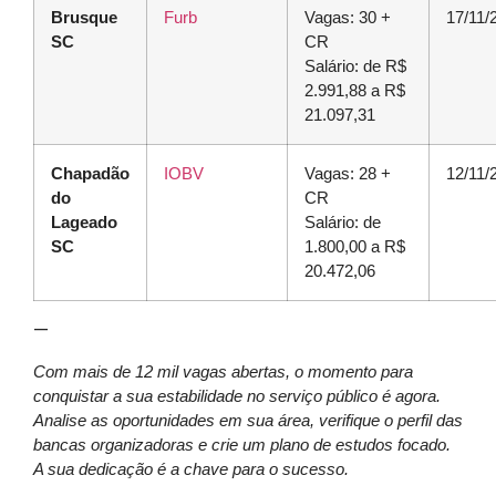
Brusque
Furb
Vagas: 30 +
17/11/
SC
CR
Salário: de R$
2.991,88 a R$
21.097,31
Chapadão
IOBV
Vagas: 28 +
12/11/
do
CR
Lageado
Salário: de
SC
1.800,00 a R$
20.472,06
—
Com mais de 12 mil vagas abertas, o momento para
conquistar a sua estabilidade no serviço público é agora.
Analise as oportunidades em sua área, verifique o perfil das
bancas organizadoras e crie um plano de estudos focado.
A sua dedicação é a chave para o sucesso.