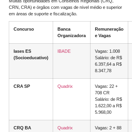
Muitas oportunidades em Conselhos Regionais (CRQ,
CRN, CRA) e órgãos com vagas de nível médio e superior
em áreas de suporte e fiscalização.
Concurso
Banca
Remuneração
Organizadora
e Vagas
Iases ES
IBADE
Vagas: 1.008
(Socioeducativo)
Salário: de R$
6.397,64 a R$
8.347,78
CRA SP
Quadrix
Vagas: 22 +
708 CR
Salário: de R$
1.622,00 a R$
5.968,00
CRQ BA
Quadrix
Vagas: 2 + 88