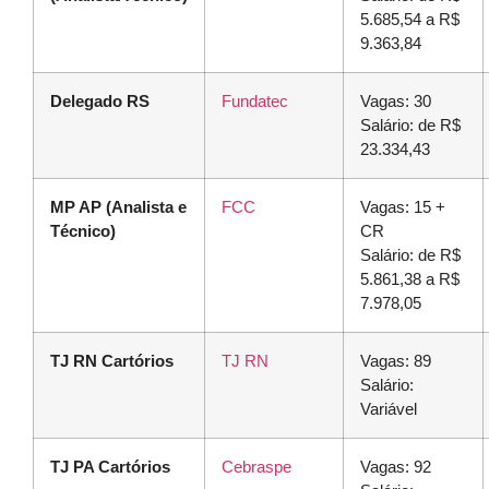
5.685,54 a R$
9.363,84
Delegado RS
Fundatec
Vagas: 30
Salário: de R$
23.334,43
MP AP (Analista e
FCC
Vagas: 15 +
Técnico)
CR
Salário: de R$
5.861,38 a R$
7.978,05
TJ RN Cartórios
TJ RN
Vagas: 89
Salário:
Variável
TJ PA Cartórios
Cebraspe
Vagas: 92