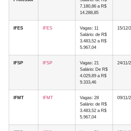
7.180,86 a R$
14.288,85
IFES
IFES
Vagas: 11
15/12/
Salário: de R$
3.483,52 a R$
5.967,04
IFSP
IFSP
Vagas: 21
24/11/
Salário: De R$
4.029,89 a R$
9.333,46
IFMT
IFMT
Vagas: 28
09/11/
Salário: de R$
3.483,52 a R$
5.967,04