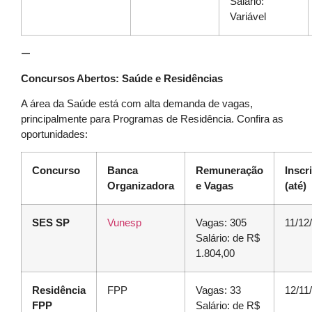
Salário:
Variável
—
Concursos Abertos: Saúde e Residências
A área da Saúde está com alta demanda de vagas,
principalmente para Programas de Residência. Confira as
oportunidades:
Concurso
Banca
Remuneração
Inscr
Organizadora
e Vagas
(até)
SES SP
Vunesp
Vagas: 305
11/12
Salário: de R$
1.804,00
Residência
FPP
Vagas: 33
12/11
FPP
Salário: de R$