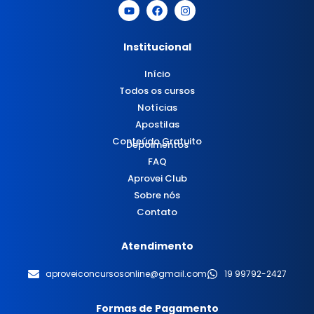
Institucional
Início
Todos os cursos
Notícias
Apostilas
Conteúdo Gratuito
Depoimentos
FAQ
Aprovei Club
Sobre nós
Contato
Atendimento
aproveiconcursosonline@gmail.com
19 99792-2427
Formas de Pagamento