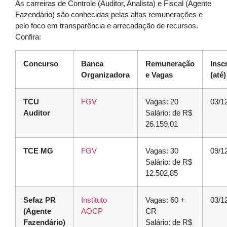
As carreiras de Controle (Auditor, Analista) e Fiscal (Agente
Fazendário) são conhecidas pelas altas remunerações e
pelo foco em transparência e arrecadação de recursos.
Confira:
Concurso
Banca
Remuneração
Insc
Organizadora
e Vagas
(até)
TCU
FGV
Vagas: 20
03/1
Auditor
Salário: de R$
26.159,01
TCE MG
FGV
Vagas: 30
09/1
Salário: de R$
12.502,85
Sefaz PR
Instituto
Vagas: 60 +
03/1
(Agente
AOCP
CR
Fazendário)
Salário: de R$