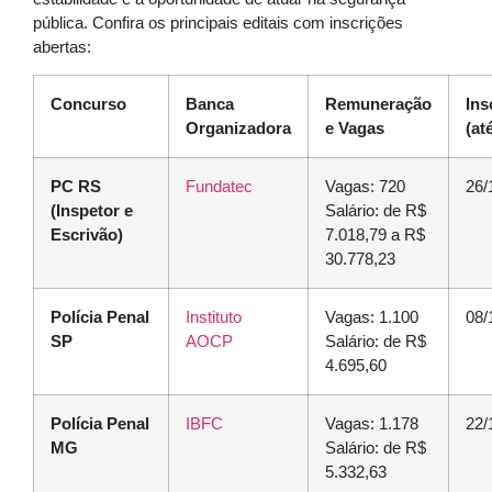
pública. Confira os principais editais com inscrições
abertas:
Concurso
Banca
Remuneração
Ins
Organizadora
e Vagas
(at
PC RS
Fundatec
Vagas: 720
26/
(Inspetor e
Salário: de R$
Escrivão)
7.018,79 a R$
30.778,23
Polícia Penal
Instituto
Vagas: 1.100
08/
SP
AOCP
Salário: de R$
4.695,60
Polícia Penal
IBFC
Vagas: 1.178
22/
MG
Salário: de R$
5.332,63