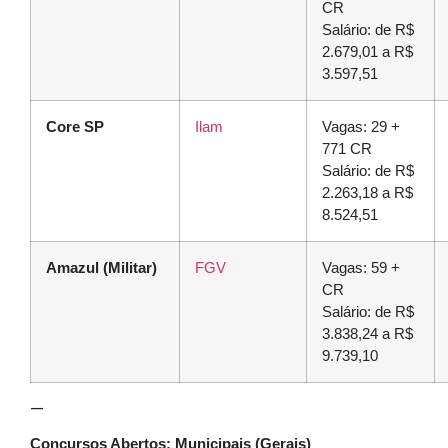
CR
Salário: de R$
2.679,01 a R$
3.597,51
Core SP
Ilam
Vagas: 29 +
771 CR
Salário: de R$
2.263,18 a R$
8.524,51
Amazul (Militar)
FGV
Vagas: 59 +
CR
Salário: de R$
3.838,24 a R$
9.739,10
—
Concursos Abertos: Municipais (Gerais)