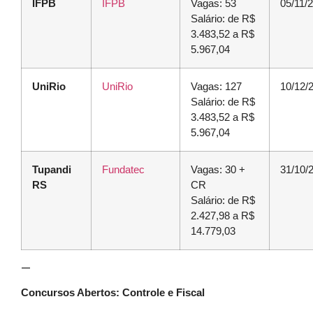
IFPB
IFPB
Vagas: 53
05/11/
Salário: de R$
3.483,52 a R$
5.967,04
UniRio
UniRio
Vagas: 127
10/12/
Salário: de R$
3.483,52 a R$
5.967,04
Tupandi
Fundatec
Vagas: 30 +
31/10/
RS
CR
Salário: de R$
2.427,98 a R$
14.779,03
—
Concursos Abertos: Controle e Fiscal