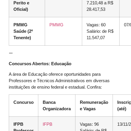
Perito e
7.210,48 a R$
Oficial)
28.417,53
PMMG
PMMG
Vagas: 60
07/
Saúde (2º
Salário: de R$
Tenente)
11.547,07
—
Concursos Abertos: Educação
A área de Educação oferece oportunidades para
Professores e Técnicos Administrativos em diversas
instituições de ensino federal e estadual. Confira:
Concurso
Banca
Remuneração
Inscri
Organizadora
e Vagas
(até)
IFPB
IFPB
Vagas: 96
13/11/
Professor
Salário: de R$