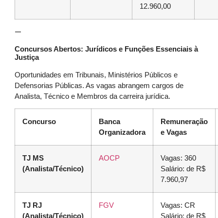
12.960,00
—
Concursos Abertos: Jurídicos e Funções Essenciais à
Justiça
Oportunidades em Tribunais, Ministérios Públicos e
Defensorias Públicas. As vagas abrangem cargos de
Analista, Técnico e Membros da carreira jurídica.
Concurso
Banca
Remuneração
Organizadora
e Vagas
TJ MS
AOCP
Vagas: 360
(Analista/Técnico)
Salário: de R$
7.960,97
TJ RJ
FGV
Vagas: CR
(Analista/Técnico)
Salário: de R$