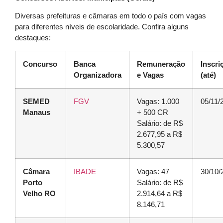
Diversas prefeituras e câmaras em todo o país com vagas
para diferentes níveis de escolaridade. Confira alguns
destaques:
Concurso
Banca
Remuneração
Inscri
Organizadora
e Vagas
(até)
SEMED
FGV
Vagas: 1.000
05/11/
Manaus
+ 500 CR
Salário: de R$
2.677,95 a R$
5.300,57
Câmara
IBADE
Vagas: 47
30/10/
Porto
Salário: de R$
Velho RO
2.914,64 a R$
8.146,71