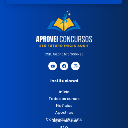
CNPJ 56.040.578/0001-26
Institucional
Início
Todos os cursos
Notícias
Apostilas
Conteúdo Gratuito
Depoimentos
FAQ