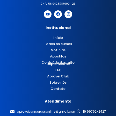
CNPJ 56.040.578/0001-26
Institucional
Início
Todos os cursos
Notícias
Apostilas
Conteúdo Gratuito
Depoimentos
FAQ
Aprovei Club
Sobre nós
Contato
Atendimento
aproveiconcursosonline@gmail.com
19 99792-2427