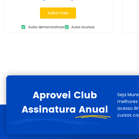
Saiba mais
Aulas demonstrativas
Aulas avulsas
Seja Muni
melhores 
acesso il
cursos co