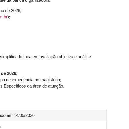
ite da banca organizadora:
ho de 2026;
m.br
);
simplificado foca em avaliação objetiva e análise
 de 2026
;
o de experiência no magistério;
Específicos da área de atuação.
ado em 14/05/2026
p