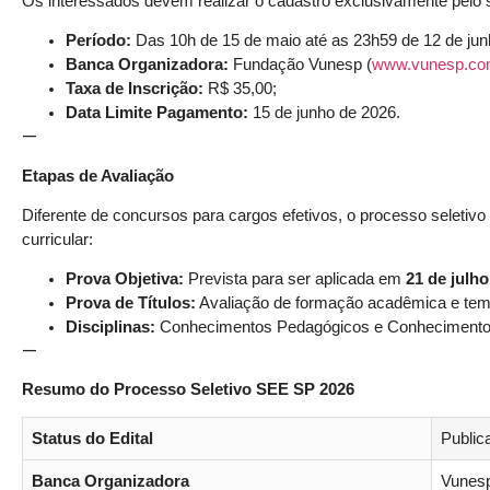
Os interessados devem realizar o cadastro exclusivamente pelo s
Período:
Das 10h de 15 de maio até as 23h59 de 12 de jun
Banca Organizadora:
Fundação Vunesp (
www.vunesp.co
Taxa de Inscrição:
R$ 35,00;
Data Limite Pagamento:
15 de junho de 2026.
—
Etapas de Avaliação
Diferente de concursos para cargos efetivos, o processo seletivo 
curricular:
Prova Objetiva:
Prevista para ser aplicada em
21 de julho
Prova de Títulos:
Avaliação de formação acadêmica e temp
Disciplinas:
Conhecimentos Pedagógicos e Conhecimentos 
—
Resumo do Processo Seletivo SEE SP 2026
Status do Edital
Public
Banca Organizadora
Vunes