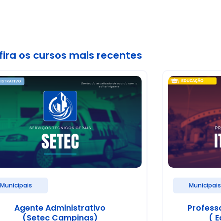
ira os cursos mais recentes
Municipais
Municipai
Agente Administrativo
Profess
(Setec Campinas)
( E