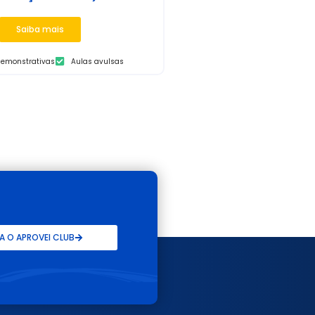
Saiba mais
demonstrativas
Aulas avulsas
 O APROVEI CLUB