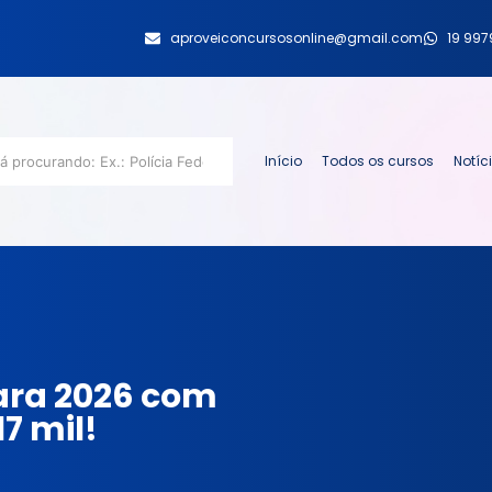
aproveiconcursosonline@gmail.com
19 99
Início
Todos os cursos
Notíc
ara 2026 com
17 mil!