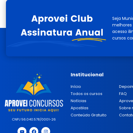
Seja Muni
melhores 
acesso il
cursos co
Institucional
Início
Depoi
Todos os cursos
FAQ
Notícias
Aprove
Apostilas
Sobre 
Conteúdo Gratuito
Contat
CNPJ 56.040.578/0001-26