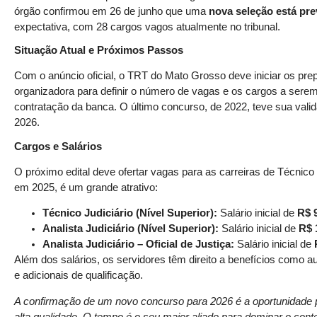
órgão confirmou em 26 de junho que uma
nova seleção está pre
expectativa, com 28 cargos vagos atualmente no tribunal.
Situação Atual e Próximos Passos
Com o anúncio oficial, o TRT do Mato Grosso deve iniciar os pr
organizadora para definir o número de vagas e os cargos a serem
contratação da banca. O último concurso, de 2022, teve sua val
2026.
Cargos e Salários
O próximo edital deve ofertar vagas para as carreiras de Técnico e
em 2025, é um grande atrativo:
Técnico Judiciário (Nível Superior):
Salário inicial de
R$ 
Analista Judiciário (Nível Superior):
Salário inicial de
R$ 
Analista Judiciário – Oficial de Justiça:
Salário inicial de
Além dos salários, os servidores têm direito a benefícios como au
e adicionais de qualificação.
A confirmação de um novo concurso para 2026 é a oportunidade pe
alta qualidade. O tempo é o seu maior aliado para dominar o cont