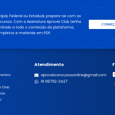
cipal, Federal ou Estadual, prepara-se com os
cursos. Com a Assinatura Aprovei Club tenha
CONHEÇA
imitado a todo o conteúdo da plataforma,
mpletos e materiais em PDF.
Atendimento
mentos
aproveiconcursosonline@gmail.com
19 99792-2427
i Club
nós
o