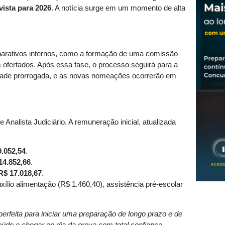
vista para 2026
. A notícia surge em um momento de alta
eparativos internos, como a formação de uma comissão
 ofertados. Após essa fase, o processo seguirá para a
idade prorrogada, e as novas nomeações ocorrerão em
 Analista Judiciário. A remuneração inicial, atualizada
9.052,54
.
14.852,66
.
R$ 17.018,67
.
xílio alimentação (R$ 1.460,40), assistência pré-escolar
rfeita para iniciar uma preparação de longo prazo e de
eúdo e chegar ao dia da prova com total confiança.