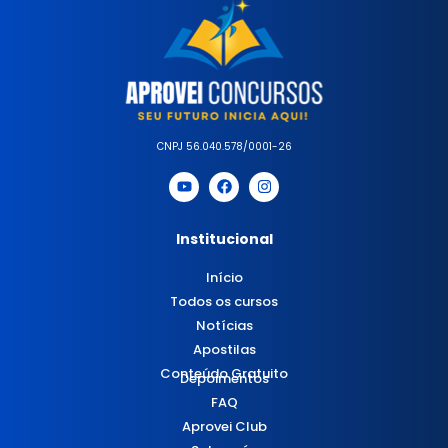
CNPJ 56.040.578/0001-26
Institucional
Início
Todos os cursos
Notícias
Apostilas
Conteúdo Gratuito
Depoimentos
FAQ
Aprovei Club