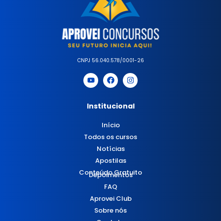
CNPJ 56.040.578/0001-26
Institucional
Início
Todos os cursos
Notícias
Apostilas
Conteúdo Gratuito
Depoimentos
FAQ
Aprovei Club
Sobre nós