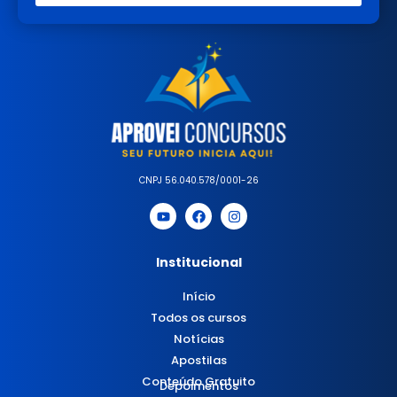
CNPJ 56.040.578/0001-26
Institucional
Início
Todos os cursos
Notícias
Apostilas
Conteúdo Gratuito
Depoimentos