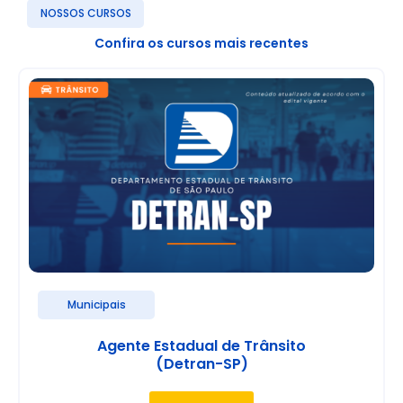
NOSSOS CURSOS
Confira os cursos mais recentes
Municipais
Agente Estadual de Trânsito
(Detran-SP)