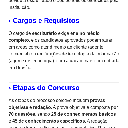
devido à estabilidade e aos benefícios oferecidos pela
instituição.
› Cargos e Requisitos
O cargo de
escriturário
exige
ensino médio
completo
, e os candidatos aprovados podem atuar
em áreas como atendimento ao cliente (agente
comercial) ou em funções de tecnologia da informação
(agente de tecnologia), com atuação mais concentrada
em Brasília​
› Etapas do Concurso
As etapas do processo seletivo incluem
provas
objetivas
e
redação
. A prova objetiva é composta por
70 questões
, sendo
25 de conhecimentos básicos
e
45 de conhecimentos específicos
. A redação
segue o formato dissertativo-argumentativo. Para ser