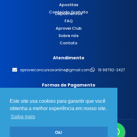
Apostilas
Conteúdo Gratuito
Depoimentos
FAQ
Aprovei Club
Sobre nós
Contato
Atendimento
aproveiconcursosonline@gmail.com
19 99792-2427
Formas de Pagamento
Este site usa cookies para garantir que você
obtenha a melhor experiência em nosso site.
Saiba mais
© 2025 Aprovei Concursos - Todos os direitos reservados.
Ok!