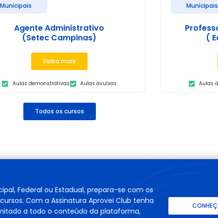
Municipais
Municipai
Agente Administrativo
Profess
(Setec Campinas)
( E
Saiba mais
Aulas demonstrativas
Aulas avulsas
Aulas 
Todos os cursos
cipal, Federal ou Estadual, prepara-se com os
cursos. Com a Assinatura Aprovei Club tenha
CONHEÇA
imitado a todo o conteúdo da plataforma,