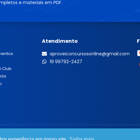
mpletos e materiais em PDF.
Atendimento
mentos
aproveiconcursosonline@gmail.com
19 99792-2427
i Club
nós
o
lhor experiência em nosso site.
Saiba mais