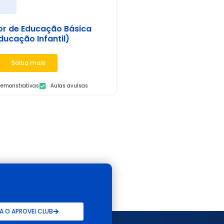
s
or de Educação Básica
ducação Infantil)
Saiba mais
demonstrativas
Aulas avulsas
 O APROVEI CLUB