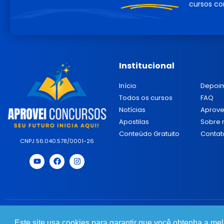
cursos co
Institucional
Início
Depoi
Todos os cursos
FAQ
Notícias
Aprove
Apostilas
Sobre 
Conteúdo Gratuito
Contat
CNPJ 56.040.578/0001-26
© 2025 Aprovei Concursos - Todos os direitos reservados.
Este site usa cookies para garantir que você obtenha a me