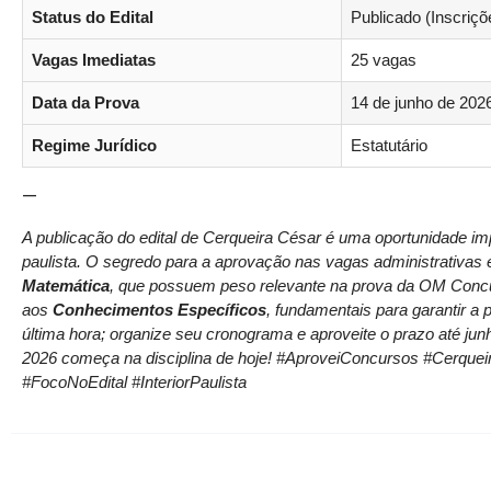
Status do Edital
Publicado (Inscriçõ
Vagas Imediatas
25 vagas
Data da Prova
14 de junho de 202
Regime Jurídico
Estatutário
—
A publicação do edital de Cerqueira César é uma oportunidade imp
paulista. O segredo para a aprovação nas vagas administrativas 
Matemática
, que possuem peso relevante na prova da OM Concu
aos
Conhecimentos Específicos
, fundamentais para garantir a
última hora; organize seu cronograma e aproveite o prazo até ju
2026 começa na disciplina de hoje! #AproveiConcursos #Cerqu
#FocoNoEdital #InteriorPaulista