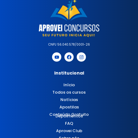
CNPJ 56.040.578/0001-26
Institucional
Início
Todos os cursos
Notícias
Apostilas
Conteúdo Gratuito
Depoimentos
FAQ
Aprovei Club