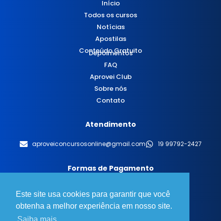
Início
Todos os cursos
Notícias
Apostilas
Conteúdo Gratuito
Depoimentos
FAQ
Aprovei Club
Sobre nós
Contato
Atendimento
aproveiconcursosonline@gmail.com
19 99792-2427
Formas de Pagamento
Este site usa cookies para garantir que você
obtenha a melhor experiência em nosso site.
Saiba mais