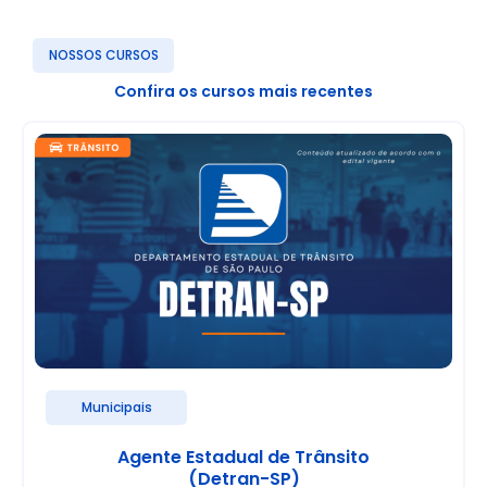
NOSSOS CURSOS
Confira os cursos mais recentes
Municipais
Agente Estadual de Trânsito
(Detran-SP)