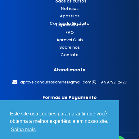
Todos os cursos
Notícias
Apostilas
Conteúdo Gratuito
Depoimentos
FAQ
Aprovei Club
Sobre nós
Contato
Atendimento
aproveiconcursosonline@gmail.com
19 99792-2427
Formas de Pagamento
Este site usa cookies para garantir que você
obtenha a melhor experiência em nosso site.
Saiba mais