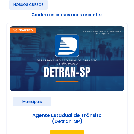
NOSSOS CURSOS
Confira os cursos mais recentes
Municipais
Agente Estadual de Trânsito
(Detran-SP)