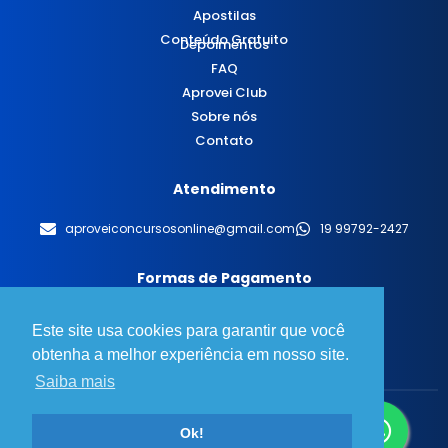
Apostilas
Conteúdo Gratuito
Depoimentos
FAQ
Aprovei Club
Sobre nós
Contato
Atendimento
aproveiconcursosonline@gmail.com
19 99792-2427
Formas de Pagamento
Este site usa cookies para garantir que você
obtenha a melhor experiência em nosso site.
Saiba mais
© 2025 Aprovei Concursos - Todos os direitos reservados.
Ok!