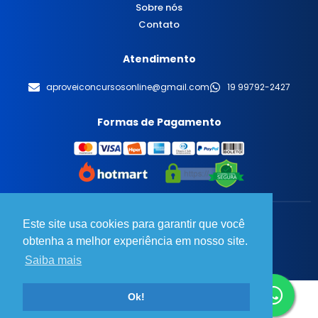
Sobre nós
Contato
Atendimento
aproveiconcursosonline@gmail.com
19 99792-2427
Formas de Pagamento
Este site usa cookies para garantir que você
© 2025 Aprovei Concursos - Todos os direitos reservados.
obtenha a melhor experiência em nosso site.
Desenvolvido por
BT Design
Saiba mais
Ok!