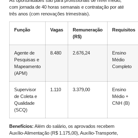
As oportunidades são para profissionais de nível médio,
com jornada de 40 horas semanais e contratação por até
três anos (com renovações trimestrais).
Função
Vagas
Remuneração
Requisitos
(R$)
Agente de
8.480
2.676,24
Ensino
Pesquisas e
Médio
Mapeamento
Completo
(APM)
Supervisor
1.110
3.379,00
Ensino
de Coleta e
Médio +
Qualidade
CNH (B)
(SCQ)
Benefícios:
Além do salário, os aprovados recebem
Auxílio-Alimentação (R$ 1.175,00), Auxílio-Transporte,