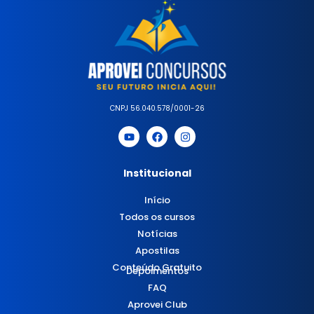
CNPJ 56.040.578/0001-26
Institucional
Início
Todos os cursos
Notícias
Apostilas
Conteúdo Gratuito
Depoimentos
FAQ
Aprovei Club