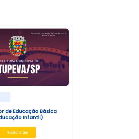
s
or de Educação Básica
ducação Infantil)
Saiba mais