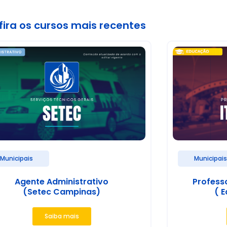
ira os cursos mais recentes
Municipais
Municipai
Agente Administrativo
Profess
(Setec Campinas)
( E
Saiba mais