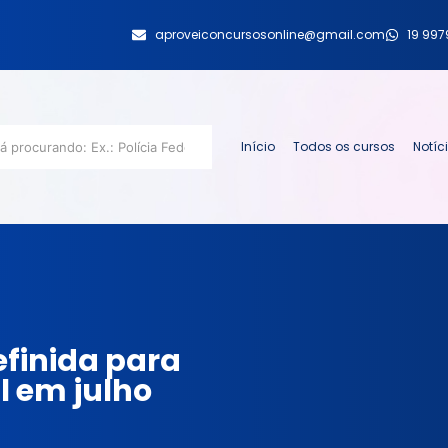
aproveiconcursosonline@gmail.com
19 99
Início
Todos os cursos
Notíc
efinida para
l em julho