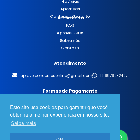
Notícias
Apostilas
Conteúdo Gratuito
Depoimentos
FAQ
Aprovei Club
Sobre nós
Contato
Atendimento
aproveiconcursosonline@gmail.com
19 99792-2427
Formas de Pagamento
Este site usa cookies para garantir que você
obtenha a melhor experiência em nosso site.
Saiba mais
© 2025 Aprovei Concursos - Todos os direitos reservados.
Ok!