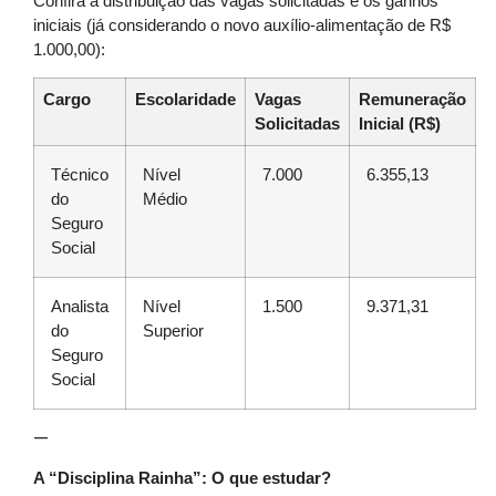
Confira a distribuição das vagas solicitadas e os ganhos
iniciais (já considerando o novo auxílio-alimentação de R$
1.000,00):
Cargo
Escolaridade
Vagas
Remuneração
Solicitadas
Inicial (R$)
Técnico
Nível
7.000
6.355,13
do
Médio
Seguro
Social
Analista
Nível
1.500
9.371,31
do
Superior
Seguro
Social
—
A “Disciplina Rainha”: O que estudar?