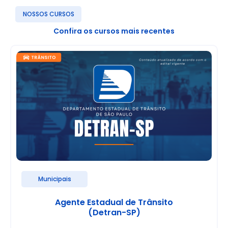
NOSSOS CURSOS
Confira os cursos mais recentes
Municipais
Agente Estadual de Trânsito
(Detran-SP)